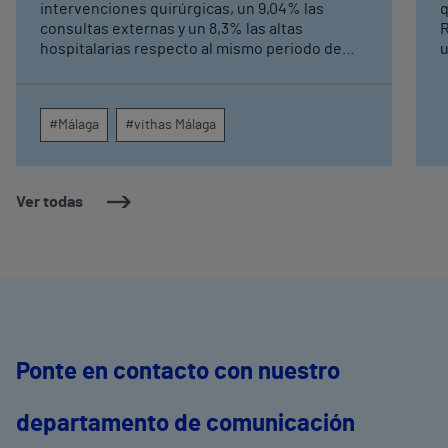
intervenciones quirúrgicas, un 9,04% las
q
consultas externas y un 8,3% las altas
R
hospitalarias respecto al mismo periodo de
u
2025, consolidando su crecimiento asistencial.
e
La red de centros médicos de Vithas en la
N
provincia dispara un 140% las intervenciones
c
#Málaga
#vithas Málaga
quirúrgicas ambulatorias y un 7% las consultas
e
externas, con un papel destacado de unidades
g
como oftalmología, aparato digestivo,
c
dermatología y cirugía general.
c
Ver todas
m
e
Ponte en contacto con nuestro
departamento de comunicación