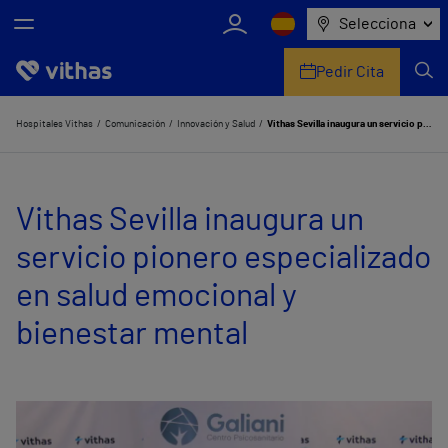
Selecciona
Pedir Cita
Nosotros
Hospitales Vithas
Comunicación
Innovación y Salud
Vithas Sevilla inaugura un servicio pionero especializado en salud emocional y bienestar mental
Centros
Vithas Sevilla inaugura un
Servicios de salud
servicio pionero especializado
Equipo médico y asistencial
en salud emocional y
Información útil
bienestar mental
Comunicación