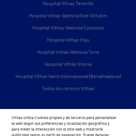
Hospital Vithas Tenerife
Hospital Vithas Valencia 9 de Octubre
Hospital Vithas Valencia Consuelo
Hospital Vithas Vigo
Hospital Vithas Valencia Turia
Hospital Vithas Vitoria
Hospital Vithas Xanit Internacional (Benalmádena)
Todos los centros Vithas
Sobre Vithas
Vithas utiliza Cookies propias y de terceros para personalizar
la web según sus preferencias y localización geográfica y
Quiénes somos
para medir la interacción con el sitio web y mostrarle
publicidad según su perfil de navegación. Puede denegar,