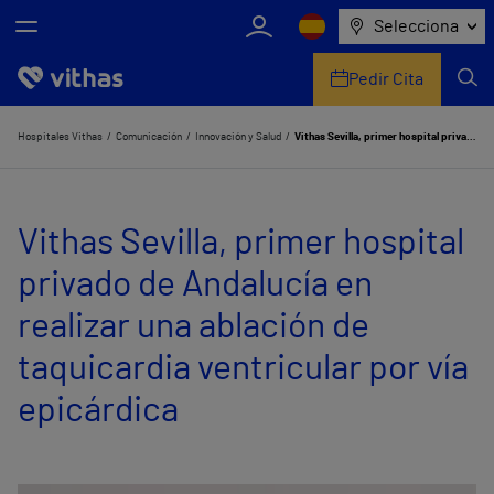
Selecciona
Pedir Cita
Nosotros
Hospitales Vithas
Comunicación
Innovación y Salud
Vithas Sevilla, primer hospital privado de Andalucía en realizar una ablación de taquicardia ventricular por vía epicárdica
Centros
Vithas Sevilla, primer hospital
Servicios de salud
privado de Andalucía en
Equipo médico y asistencial
realizar una ablación de
Información útil
taquicardia ventricular por vía
Comunicación
epicárdica