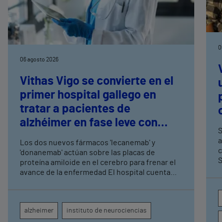
0
06 agosto 2026
Vithas Vigo se convierte en el
primer hospital gallego en
tratar a pacientes de
alzhéimer en fase leve con
S
terapias antiamiloide
a
Los dos nuevos fármacos 'lecanemab' y
c
'donanemab' actúan sobre las placas de
S
proteína amiloide en el cerebro para frenar el
avance de la enfermedad El hospital cuenta
con cuatro neurólogos y tecnología de
diagnóstico por imagen para el exhaustivo
seguimiento clínico de cada paciente
alzheimer
instituto de neurociencias