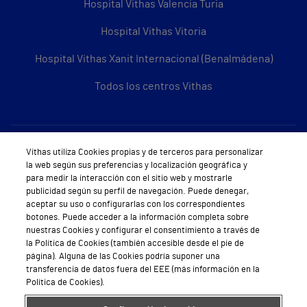
Hospital Vithas Valencia Turia
Hospital Vithas Vitoria
Hospital Vithas Xanit Internacional (Benalmádena)
Todos los centros Vithas
Sobre Vithas
Vithas utiliza Cookies propias y de terceros para personalizar
la web según sus preferencias y localización geográfica y
Quiénes somos
para medir la interacción con el sitio web y mostrarle
publicidad según su perfil de navegación. Puede denegar,
Trabajar en Vithas
aceptar su uso o configurarlas con los correspondientes
botones. Puede acceder a la información completa sobre
Teléfono Cita Médica
nuestras Cookies y configurar el consentimiento a través de
la Política de Cookies (también accesible desde el pie de
Teléfono Atención al Cliente
página). Alguna de las Cookies podría suponer una
transferencia de datos fuera del EEE (más información en la
Política de seguridad y salud en el trabajo
Política de Cookies).