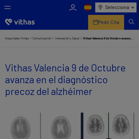
Selecciona
Pedir Cita
Nosotros
Hospitales Vithas
Comunicación
Innovación y Salud
Vithas Valencia 9 de Octubre avanza en el diagnóstico precoz del alzhéimer
Centros
Vithas Valencia 9 de Octubre
Servicios de salud
avanza en el diagnóstico
Equipo médico y asistencial
precoz del alzhéimer
Información útil
Comunicación