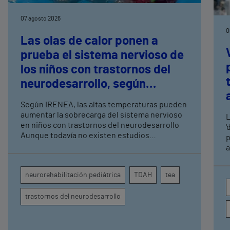
07 agosto 2026
0
Las olas de calor ponen a
prueba el sistema nervioso de
los niños con trastornos del
neurodesarrollo, según
expertos en
Según IRENEA, las altas temperaturas pueden
neurorrehabilitación
aumentar la sobrecarga del sistema nervioso
L
pediátrica de Vithas
en niños con trastornos del neurodesarrollo
'
Aunque todavía no existen estudios
p
específicos, la evidencia científica permite
a
comprender por qué el calor puede influir en la
c
atención, la regulación emocional y la
d
neurorehabilitación pediátrica
TDAH
tea
conducta
s
trastornos del neurodesarrollo