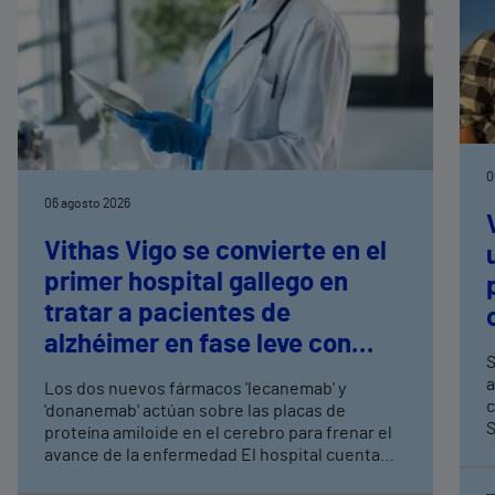
0
06 agosto 2026
Vithas Vigo se convierte en el
primer hospital gallego en
tratar a pacientes de
alzhéimer en fase leve con
S
terapias antiamiloide
a
Los dos nuevos fármacos 'lecanemab' y
c
'donanemab' actúan sobre las placas de
S
proteína amiloide en el cerebro para frenar el
avance de la enfermedad El hospital cuenta
con cuatro neurólogos y tecnología de