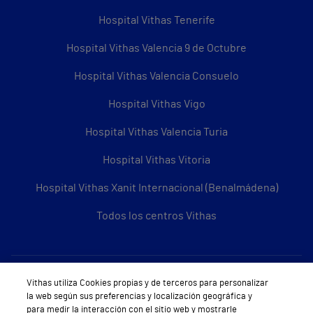
Hospital Vithas Tenerife
Hospital Vithas Valencia 9 de Octubre
Hospital Vithas Valencia Consuelo
Hospital Vithas Vigo
Hospital Vithas Valencia Turia
Hospital Vithas Vitoria
Hospital Vithas Xanit Internacional (Benalmádena)
Todos los centros Vithas
Sobre Vithas
Vithas utiliza Cookies propias y de terceros para personalizar
la web según sus preferencias y localización geográfica y
Quiénes somos
para medir la interacción con el sitio web y mostrarle