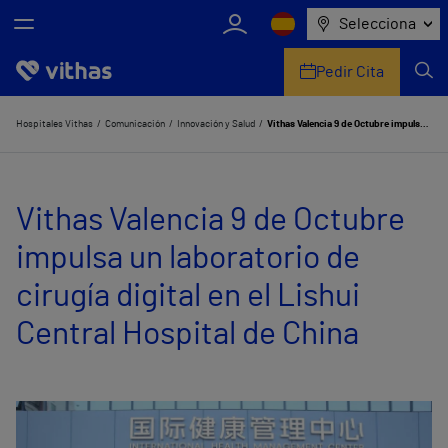
Selecciona
Pedir Cita
Nosotros
Hospitales Vithas
Comunicación
Innovación y Salud
Vithas Valencia 9 de Octubre impulsa un laboratorio de cirugía digital en el Lishui Central Hospital de China
Centros
Vithas Valencia 9 de Octubre
Servicios de salud
impulsa un laboratorio de
Equipo médico y asistencial
cirugía digital en el Lishui
Información útil
Central Hospital de China
Comunicación