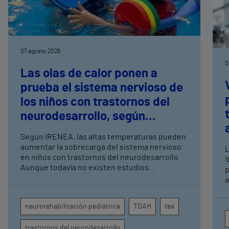
07 agosto 2026
0
Las olas de calor ponen a
prueba el sistema nervioso de
los niños con trastornos del
neurodesarrollo, según
expertos en
Según IRENEA, las altas temperaturas pueden
neurorrehabilitación
aumentar la sobrecarga del sistema nervioso
L
pediátrica de Vithas
en niños con trastornos del neurodesarrollo
'
Aunque todavía no existen estudios
p
específicos, la evidencia científica permite
a
comprender por qué el calor puede influir en la
c
atención, la regulación emocional y la
d
neurorehabilitación pediátrica
TDAH
tea
conducta
s
trastornos del neurodesarrollo