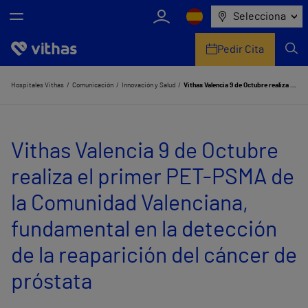
Selecciona
Pedir Cita
Nosotros
Hospitales Vithas
Comunicación
Innovación y Salud
Vithas Valencia 9 de Octubre realiza el primer PET-PSMA de la Comunidad Valenciana, fundamental en la detección de la reaparición del cáncer de próstata
Centros
Vithas Valencia 9 de Octubre
Servicios de salud
realiza el primer PET-PSMA de
Equipo médico y asistencial
la Comunidad Valenciana,
Información útil
fundamental en la detección
Comunicación
de la reaparición del cáncer de
próstata