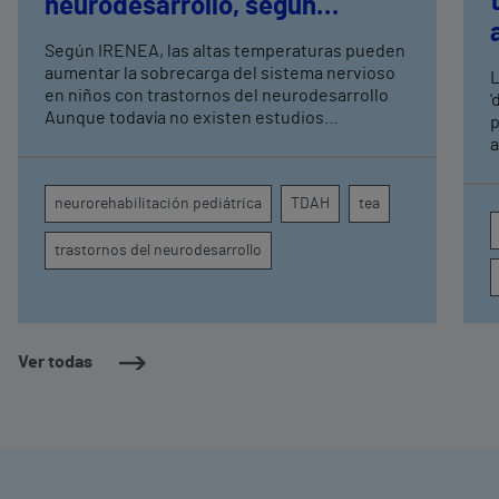
neurodesarrollo, según
expertos en
Según IRENEA, las altas temperaturas pueden
neurorrehabilitación
aumentar la sobrecarga del sistema nervioso
L
pediátrica de Vithas
en niños con trastornos del neurodesarrollo
'
Aunque todavía no existen estudios
p
específicos, la evidencia científica permite
a
comprender por qué el calor puede influir en la
c
atención, la regulación emocional y la
d
neurorehabilitación pediátrica
TDAH
tea
conducta
s
trastornos del neurodesarrollo
Ver todas