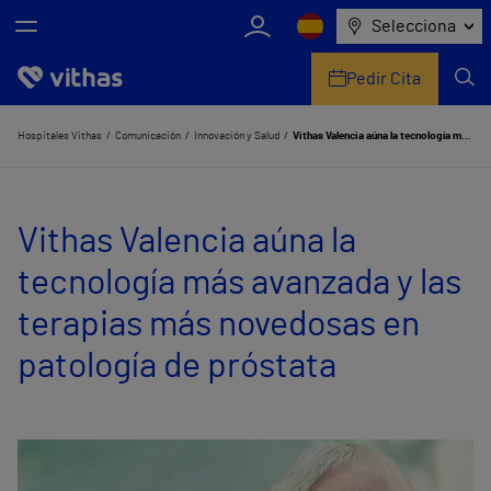
Selecciona
Pedir Cita
Nosotros
Hospitales Vithas
Comunicación
Innovación y Salud
Vithas Valencia aúna la tecnología más avanzada y las terapias más novedosas en patología de próstata
Centros
Vithas Valencia aúna la
Servicios de salud
tecnología más avanzada y las
Equipo médico y asistencial
terapias más novedosas en
Información útil
patología de próstata
Comunicación