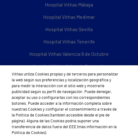
Hospital Vithas Málaga
Hospital Vithas Medimar
Hospital Vithas Sevilla
Hospital Vithas Tenerife
Hospital Vithas Valencia 9 de Octubre
Hospital Vithas Valencia Consuelo
Vithas utiliza Cookies propias y de terceros para personalizar
Hospital Vithas Vigo
la web según sus preferencias y localización geográfica y
para medir la interacción con el sitio web y mostrarle
Hospital Vithas Valencia Turia
publicidad según su perfil de navegación. Puede denegar,
aceptar su uso o configurarlas con los correspondientes
Hospital Vithas Vitoria
botones. Puede acceder a la información completa sobre
nuestras Cookies y configurar el consentimiento a través de
Hospital Vithas Xanit Internacional (Benalmádena)
la Política de Cookies (también accesible desde el pie de
página). Alguna de las Cookies podría suponer una
transferencia de datos fuera del EEE (más información en la
Todos los centros Vithas
Política de Cookies).