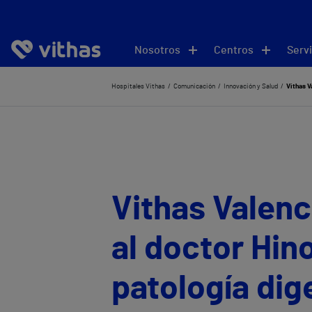
Nosotros
Centros
Servi
Hospitales Vithas
Comunicación
Innovación y Salud
Vithas V
Vithas Valenc
al doctor Hin
patología dig