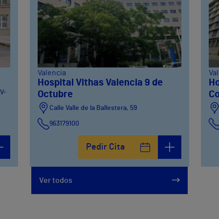
Valencia
Va
Hospital Vithas Valencia 9 de
Ho
CV-
Octubre
Co
Calle Valle de la Ballestera, 59
963179100
Pedir Cita
Ver todos