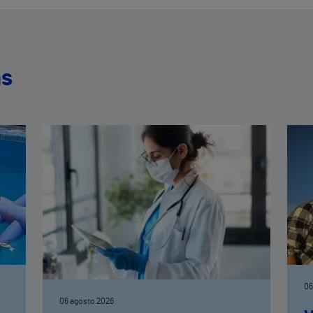
as
06
06 agosto 2026