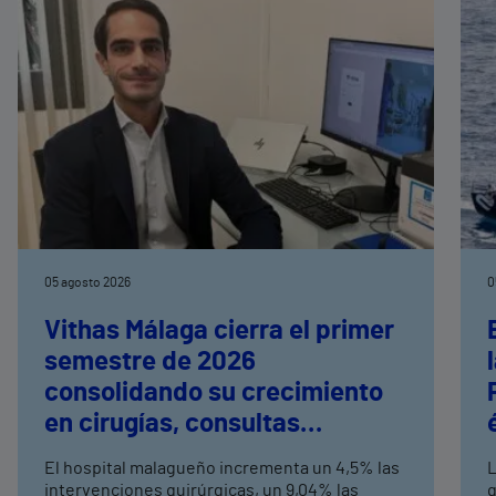
05 agosto 2026
0
Vithas Málaga cierra el primer
semestre de 2026
consolidando su crecimiento
en cirugías, consultas
externas y altas hospitalarias
El hospital malagueño incrementa un 4,5% las
L
intervenciones quirúrgicas, un 9,04% las
q