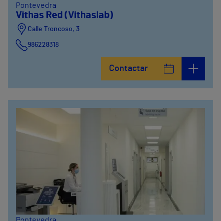
Pontevedra
Vithas Red (Vithaslab)
Calle Troncoso, 3
986228318
Avenida de Vigo, 5
Contactar
986841100
Calle Alfredo Vicenti, 42
981067066
Pontevedra