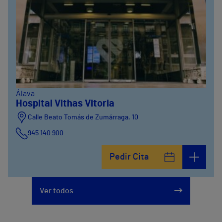
Álava
Hospital Vithas Vitoria
Calle Beato Tomás de Zumárraga, 10
945 140 900
Pedir Cita
Ver todos