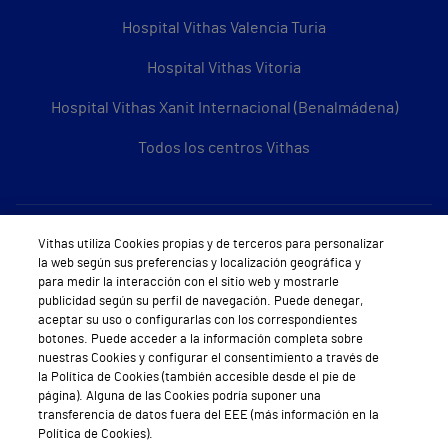
Hospital Vithas Valencia Turia
Hospital Vithas Vitoria
Hospital Vithas Xanit Internacional (Benalmádena)
Todos los centros Vithas
Sobre Vithas
Vithas utiliza Cookies propias y de terceros para personalizar
la web según sus preferencias y localización geográfica y
Quiénes somos
para medir la interacción con el sitio web y mostrarle
publicidad según su perfil de navegación. Puede denegar,
Trabajar en Vithas
aceptar su uso o configurarlas con los correspondientes
botones. Puede acceder a la información completa sobre
Teléfono Cita Médica
nuestras Cookies y configurar el consentimiento a través de
la Política de Cookies (también accesible desde el pie de
Teléfono Atención al Cliente
página). Alguna de las Cookies podría suponer una
transferencia de datos fuera del EEE (más información en la
Política de seguridad y salud en el trabajo
Política de Cookies).