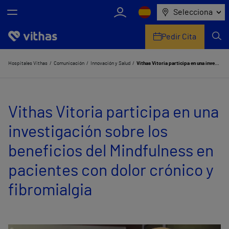
Selecciona
Pedir Cita
Nosotros
Hospitales Vithas
Comunicación
Innovación y Salud
Vithas Vitoria participa en una investigación sobre los beneficios del Mindfulness en pacientes con dolor crónico y fibromialgia
Centros
Vithas Vitoria participa en una
Servicios de salud
investigación sobre los
Equipo médico y asistencial
beneficios del Mindfulness en
Información útil
pacientes con dolor crónico y
Comunicación
fibromialgia