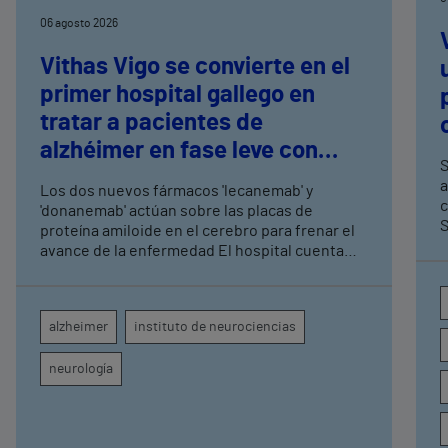
06 agosto 2026
Vithas Vigo se convierte en el
primer hospital gallego en
tratar a pacientes de
alzhéimer en fase leve con
S
terapias antiamiloide
a
Los dos nuevos fármacos 'lecanemab' y
c
'donanemab' actúan sobre las placas de
S
proteína amiloide en el cerebro para frenar el
avance de la enfermedad El hospital cuenta
con cuatro neurólogos y tecnología de
diagnóstico por imagen para el exhaustivo
seguimiento clínico de cada paciente
alzheimer
instituto de neurociencias
neurología