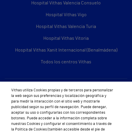
Hospital Vithas Valencia Consuelo
Hospital Vithas Vigo
Hospital Vithas Valencia Turia
Hospital Vithas Vitoria
Hospital Vithas Xanit Internacional (Benalmádena)
Todos los centros Vithas
Sobre Vithas
Vithas utiliza Cookies propias y de terceros para personalizar
la web según sus preferencias y localización geográfica y
Quiénes somos
para medir la interacción con el sitio web y mostrarle
publicidad según su perfil de navegación. Puede denegar,
Trabajar en Vithas
aceptar su uso o configurarlas con los correspondientes
botones. Puede acceder a la información completa sobre
Teléfono Cita Médica
nuestras Cookies y configurar el consentimiento a través de
la Política de Cookies (también accesible desde el pie de