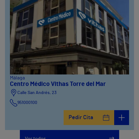
Málaga
Centro Médico Vithas Torre del Mar
Calle San Andrés, 23
951000100
Pedir Cita
Ver todos