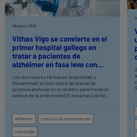
0
06 agosto 2026
Vithas Vigo se convierte en el
primer hospital gallego en
tratar a pacientes de
alzhéimer en fase leve con
S
terapias antiamiloide
a
Los dos nuevos fármacos 'lecanemab' y
c
'donanemab' actúan sobre las placas de
S
proteína amiloide en el cerebro para frenar el
avance de la enfermedad El hospital cuenta
con cuatro neurólogos y tecnología de
diagnóstico por imagen para el exhaustivo
seguimiento clínico de cada paciente
alzheimer
instituto de neurociencias
neurología