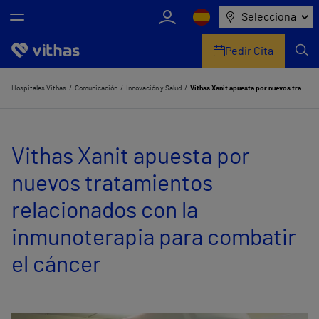
Selecciona
Pedir Cita
Nosotros
Hospitales Vithas
Comunicación
Innovación y Salud
Vithas Xanit apuesta por nuevos tratamientos relacionados con la inmunoterapia para combatir el cáncer
Centros
Vithas Xanit apuesta por
Servicios de salud
nuevos tratamientos
Equipo médico y asistencial
relacionados con la
Información útil
inmunoterapia para combatir
Comunicación
el cáncer