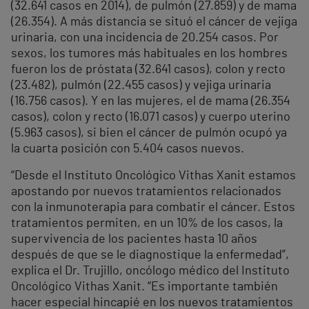
(32.641 casos en 2014), de pulmón (27.859) y de mama
(26.354). A más distancia se situó el cáncer de vejiga
urinaria, con una incidencia de 20.254 casos. Por
sexos, los tumores más habituales en los hombres
fueron los de próstata (32.641 casos), colon y recto
(23.482), pulmón (22.455 casos) y vejiga urinaria
(16.756 casos). Y en las mujeres, el de mama (26.354
casos), colon y recto (16.071 casos) y cuerpo uterino
(5.963 casos), si bien el cáncer de pulmón ocupó ya
la cuarta posición con 5.404 casos nuevos.
“Desde el Instituto Oncológico Vithas Xanit estamos
apostando por nuevos tratamientos relacionados
con la inmunoterapia para combatir el cáncer. Estos
tratamientos permiten, en un 10% de los casos, la
supervivencia de los pacientes hasta 10 años
después de que se le diagnostique la enfermedad”,
explica el Dr. Trujillo, oncólogo médico del Instituto
Oncológico Vithas Xanit. “Es importante también
hacer especial hincapié en los nuevos tratamientos