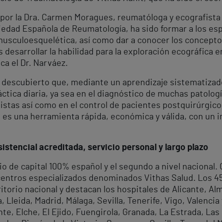
o por la Dra. Carmen Moragues, reumatóloga y ecografista
iedad Española de Reumatología, ha sido formar a los esp
 musculoesquelética, así como dar a conocer los concepto
 desarrollar la habilidad para la exploración ecográfica 
ca el Dr. Narváez.
n descubierto que, mediante un aprendizaje sistematizado
ctica diaria, ya sea en el diagnóstico de muchas patologí
istas así como en el control de pacientes postquirúrgicos
 es una herramienta rápida, económica y válida, con un i
istencial acreditada, servicio personal y largo plazo
io de capital 100% español y el segundo a nivel nacional
 centros especializados denominados Vithas Salud. Los 4
rritorio nacional y destacan los hospitales de Alicante, A
Lleida, Madrid, Málaga, Sevilla, Tenerife, Vigo, Valencia
te, Elche, El Ejido, Fuengirola, Granada, La Estrada, Las