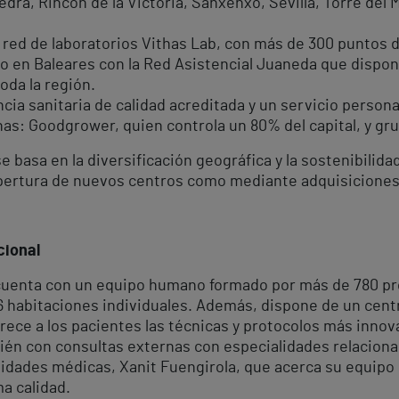
dra, Rincón de la Victoria, Sanxenxo, Sevilla, Torre del M
 red de laboratorios Vithas Lab, con más de 300 puntos 
o en Baleares con la Red Asistencial Juaneda que dispone
oda la región.
cia sanitaria de calidad acreditada y un servicio personal
has: Goodgrower, quien controla un 80% del capital, y grup
basa en la diversificación geográfica y la sostenibilida
 apertura de nuevos centros como mediante adquisiciones
cional
 cuenta con un equipo humano formado por más de 780 pr
06 habitaciones individuales. Además, dispone de un cen
frece a los pacientes las técnicas y protocolos más inno
én con consultas externas con especialidades relacionad
idades médicas, Xanit Fuengirola, que acerca su equipo 
a calidad.