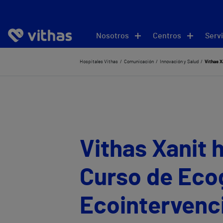
Nosotros
Centros
Servi
Hospitales Vithas
Comunicación
Innovación y Salud
Vithas X
Vithas Xanit 
Curso de Ecog
Ecointervenc