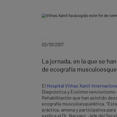
.
02/10/2017
La jornada, en la que se ha
de ecografía musculoesque
El
Hospital Vithas Xanit Internaciona
Diagnóstica y Ecointervencionismo e
Rehabilitación que han asistido des
ecografía musculoesquelética. “Este
práctica, amena y participativa para 
explica el Dr. Narváez, Jefe del Serv