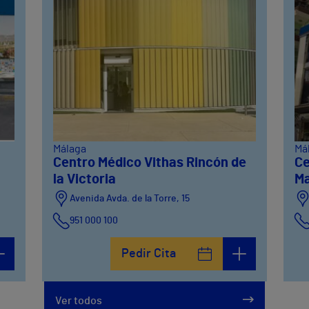
Málaga
Má
Centro Médico Vithas Rincón de
Ce
la Victoria
M
Avenida Avda. de la Torre, 15
951 000 100
Calle Matías Gálvez, 1
Pedir Cita
951 000 100
Calle Valido del Rey, 5
Ver todos
951 000 100