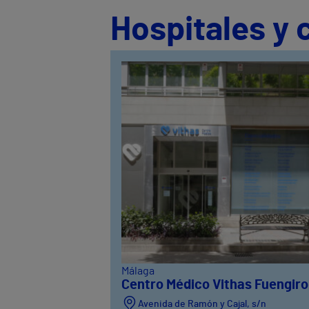
Hospitales y 
Málaga
Centro Médico Vithas Fuengiro
Avenida de Ramón y Cajal, s/n