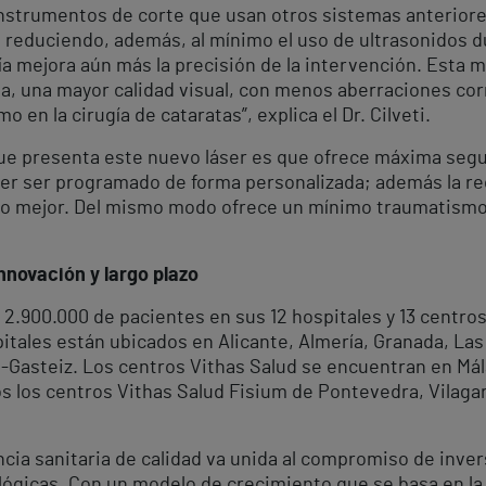
s instrumentos de corte que usan otros sistemas anteriores
, reduciendo, además, al mínimo el uso de ultrasonidos d
ía mejora aún más la precisión de la intervención. Esta m
a, una mayor calidad visual, con menos aberraciones co
o en la cirugía de cataratas”, explica el Dr. Cilveti.
 que presenta este nuevo láser es que ofrece máxima segu
oder ser programado de forma personalizada; además la re
ucho mejor. Del mismo modo ofrece un mínimo traumatismo 
nnovación y largo plazo
2.900.000 de pacientes en sus 12 hospitales y 13 centro
tales están ubicados en Alicante, Almería, Granada, Las
ia-Gasteiz. Los centros Vithas Salud se encuentran en Mála
los centros Vithas Salud Fisium de Pontevedra, Vilagar
ncia sanitaria de calidad va unida al compromiso de inv
ógicas. Con un modelo de crecimiento que se basa en la d