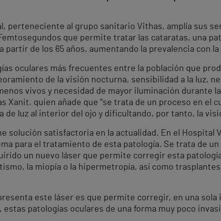
al, perteneciente al grupo sanitario Vithas, amplía sus se
Femtosegundos que permite tratar las cataratas, una pato
 partir de los 65 años, aumentando la prevalencia con la
ogías oculares más frecuentes entre la población que pro
ramiento de la visión nocturna, sensibilidad a la luz, 
enos vivos y necesidad de mayor iluminación durante la le
s Xanit, quien añade que “se trata de un proceso en el cua
e luz al interior del ojo y dificultando, por tanto, la visi
 solución satisfactoria en la actualidad. En el Hospital 
ema para el tratamiento de esta patología. Se trata de u
irido un nuevo láser que permite corregir esta patologí
atismo, la miopía o la hipermetropía, así como trasplante
presenta este láser es que permite corregir, en una sola
, estas patologías oculares de una forma muy poco invasi