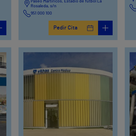
Paseo Martiricos, Estadio de fútbol La
Rosaleda, s/n
951 000 100
Pedir Cita