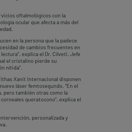
rvicios oftalmológicos con la
logía ocular que afecta a más del
 edad.
ducen en la persona que la padece
necesidad de cambios frecuentes en
ctura”, explica el Dr. Cilveti, Jefe
l el cristalino pierde su
ón nítida”.
Vithas Xanit Internacional disponen
n nuevo láser femtosegundo. “En el
a, pero también otras como la
s corneales queratocono”, explica el
 intervención, personalizada y
va.