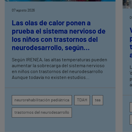
07 agosto 2026
0
Las olas de calor ponen a
prueba el sistema nervioso de
los niños con trastornos del
neurodesarrollo, según
expertos en
Según IRENEA, las altas temperaturas pueden
neurorrehabilitación
aumentar la sobrecarga del sistema nervioso
L
pediátrica de Vithas
en niños con trastornos del neurodesarrollo
'
Aunque todavía no existen estudios
p
específicos, la evidencia científica permite
a
comprender por qué el calor puede influir en la
c
atención, la regulación emocional y la
d
neurorehabilitación pediátrica
TDAH
tea
conducta
s
trastornos del neurodesarrollo