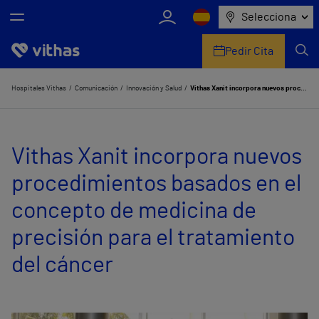
Selecciona
Pedir Cita
Nosotros
Hospitales Vithas
Comunicación
Innovación y Salud
Vithas Xanit incorpora nuevos procedimientos basados en el concepto de medicina de precisión para el tratamiento del cáncer
Centros
Vithas Xanit incorpora nuevos
Servicios de salud
procedimientos basados en el
Equipo médico y asistencial
concepto de medicina de
Información útil
precisión para el tratamiento
Comunicación
del cáncer