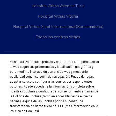
Hospital Vithas Valencia Turia
Hospital Vithas Vitoria
Hospital Vithas Xanit Internacional (Benalmádena)
Todos los centros Vithas
Sobre Vithas
Vithas utiliza Cookies propias y de terceros para personalizar
la web según sus preferencias y localización geográfica y
Quiénes somos
para medir la interacción con el sitio web y mostrarle
publicidad según su perfil de navegación. Puede denegar,
Trabajar en Vithas
aceptar su uso o configurarlas con los correspondientes
botones. Puede acceder a la información completa sobre
Teléfono Cita Médica
nuestras Cookies y configurar el consentimiento a través de
la Política de Cookies (también accesible desde el pie de
Teléfono Atención al Cliente
página). Alguna de las Cookies podría suponer una
transferencia de datos fuera del EEE (más información en la
Política de seguridad y salud en el trabajo
Política de Cookies).