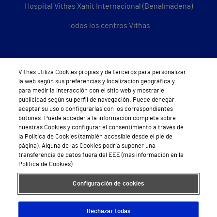
Hospital Vithas Xanit Internacional (Benalmádena)
Todos los centros Vithas
Sobre Vithas
Vithas utiliza Cookies propias y de terceros para personalizar
la web según sus preferencias y localización geográfica y
Quiénes somos
para medir la interacción con el sitio web y mostrarle
publicidad según su perfil de navegación. Puede denegar,
Trabajar en Vithas
aceptar su uso o configurarlas con los correspondientes
botones. Puede acceder a la información completa sobre
Teléfono Cita Médica
nuestras Cookies y configurar el consentimiento a través de
la Política de Cookies (también accesible desde el pie de
Teléfono Atención al Cliente
página). Alguna de las Cookies podría suponer una
transferencia de datos fuera del EEE (más información en la
Política de seguridad y salud en el trabajo
Política de Cookies).
Conoce a Supervita
Configuración de cookies
Rechazar todas