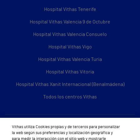
Hospital Vithas Tenerife
Hospital Vithas Valencia 9 de Octubre
Hospital Vithas Valencia Consuelo
Hospital Vithas Vigo
Hospital Vithas Valencia Turia
Hospital Vithas Vitoria
Hospital Vithas Xanit Internacional (Benalmádena)
Todos los centros Vithas
Sobre Vithas
Vithas utiliza Cookies propias y de terceros para personalizar
la web según sus preferencias y localización geográfica y
Quiénes somos
para medir la interacción con el sitio web y mostrarle