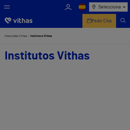
Selecciona
Pedir Cita
Nosotros
Hospitales Vithas
Institutos Vithas
Centros
Institutos Vithas
Servicios de salud
Equipo médico y asistencial
Información útil
Comunicación