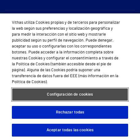
Sobre Vithas
Vithas utiliza Cookies propias y de terceros para personalizar
la web según sus preferencias y localización geográfica y
Quiénes somos
para medir la interacción con el sitio web y mostrarle
publicidad según su perfil de navegación. Puede denegar,
Trabajar en Vithas
aceptar su uso o configurarlas con los correspondientes
botones. Puede acceder a la información completa sobre
Teléfono Cita Médica
nuestras Cookies y configurar el consentimiento a través de
la Política de Cookies (también accesible desde el pie de
Teléfono Atención al Cliente
página). Alguna de las Cookies podría suponer una
transferencia de datos fuera del EEE (más información en la
Política de seguridad y salud en el trabajo
Política de Cookies).
Conoce a Supervita
Configuración de cookies
Rechazar todas
Aviso Legal
Política de cookies
Política de privacidad
Mapa web
Protección de datos
Aceptar todas las cookies
Descargar App
Pedir cita
© 2026 Vithas. Todos los derechos reservados.