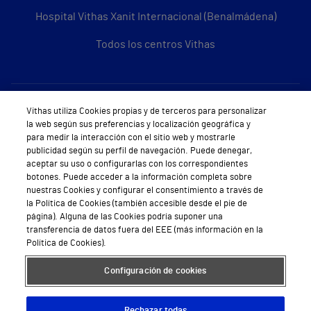
Hospital Vithas Xanit Internacional (Benalmádena)
Todos los centros Vithas
Sobre Vithas
Vithas utiliza Cookies propias y de terceros para personalizar
la web según sus preferencias y localización geográfica y
Quiénes somos
para medir la interacción con el sitio web y mostrarle
publicidad según su perfil de navegación. Puede denegar,
Trabajar en Vithas
aceptar su uso o configurarlas con los correspondientes
botones. Puede acceder a la información completa sobre
Teléfono Cita Médica
nuestras Cookies y configurar el consentimiento a través de
la Política de Cookies (también accesible desde el pie de
Teléfono Atención al Cliente
página). Alguna de las Cookies podría suponer una
transferencia de datos fuera del EEE (más información en la
Política de seguridad y salud en el trabajo
Política de Cookies).
Conoce a Supervita
Configuración de cookies
Rechazar todas