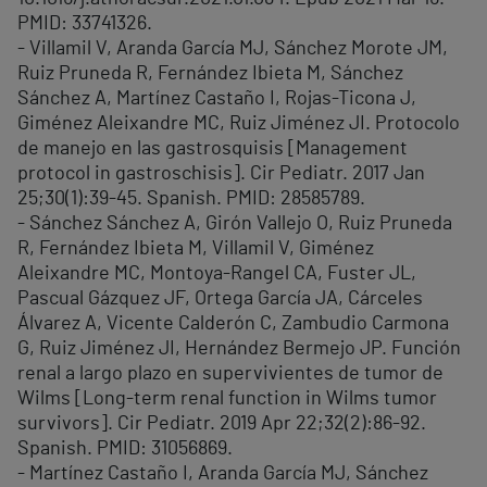
PMID: 33741326.
- Villamil V, Aranda García MJ, Sánchez Morote JM,
Ruiz Pruneda R, Fernández Ibieta M, Sánchez
Sánchez A, Martínez Castaño I, Rojas-Ticona J,
Giménez Aleixandre MC, Ruiz Jiménez JI. Protocolo
de manejo en las gastrosquisis [Management
protocol in gastroschisis]. Cir Pediatr. 2017 Jan
25;30(1):39-45. Spanish. PMID: 28585789.
- Sánchez Sánchez A, Girón Vallejo O, Ruiz Pruneda
R, Fernández Ibieta M, Villamil V, Giménez
Aleixandre MC, Montoya-Rangel CA, Fuster JL,
Pascual Gázquez JF, Ortega García JA, Cárceles
Álvarez A, Vicente Calderón C, Zambudio Carmona
G, Ruiz Jiménez JI, Hernández Bermejo JP. Función
renal a largo plazo en supervivientes de tumor de
Wilms [Long-term renal function in Wilms tumor
survivors]. Cir Pediatr. 2019 Apr 22;32(2):86-92.
Spanish. PMID: 31056869.
- Martínez Castaño I, Aranda García MJ, Sánchez