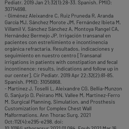
Pediatr. 2019 Jan 21;32(1):28-33. Spanish. PMID:
30714698.
- Giménez Aleixandre C, Ruiz Pruneda R, Aranda
García MJ, Sánchez Morote JM, Fernández Ibieta M,
Villamil V, Sánchez Sánchez A, Montoya Rangel CA,
Hernández Bermejo JP. Irrigación transanal en
pacientes con estreñimiento e incontinencia
orgánica refractaria. Resultados, indicaciones y
seguimiento en nuestro centro [Transanal
irrigations in patients with constipation and fecal
incontinence: results, indications and follow up in
our center]. Cir Pediatr. 2019 Apr 22;32(2):81-85.
Spanish. PMID: 31056868.
- Martinez J, Toselli L, Aleixandre CG, Bellia-Munzon
G, Sanjurjo D, Peirano MN, Vallee M, Martinez-Ferro
M. Surgical Planning, Simulation, and Prosthesis
Customization for Complex Chest Wall
Malformations. Ann Thorac Surg. 2021
Oct;112(4):e295-e298. doi:
10.1016/j.athoracsur.2021.01.084. Epub 2021 Mar 16.