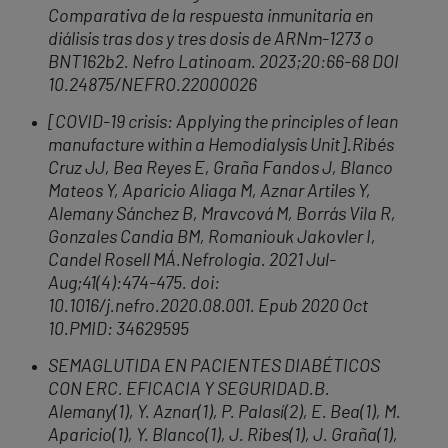
Comparativa de la respuesta inmunitaria en
diálisis tras dos y tres dosis de ARNm-1273 o
BNT162b2.
Nefro Latinoam. 2023;20:66-68 DOI
10.24875/NEFRO.22000026
[COVID-19 crisis: Applying the principles of lean
manufacture within a Hemodialysis Unit].Ribés
Cruz JJ, Bea Reyes E, Graña Fandos J, Blanco
Mateos Y, Aparicio Aliaga M, Aznar Artiles Y,
Alemany Sánchez B, Mravcová M, Borrás Vila R,
Gonzales Candia BM, Romaniouk Jakovler I,
Candel Rosell MÁ.Nefrologia. 2021 Jul-
Aug;41(4):474-475. doi:
10.1016/j.nefro.2020.08.001. Epub 2020 Oct
10.PMID: 34629595
SEMAGLUTIDA EN PACIENTES DIABÉTICOS
CON ERC. EFICACIA Y SEGURIDAD.B.
Alemany(1), Y. Aznar(1), P. Palasí(2), E. Bea(1), M.
Aparicio(1), Y. Blanco(1), J. Ribes(1), J. Graña(1),