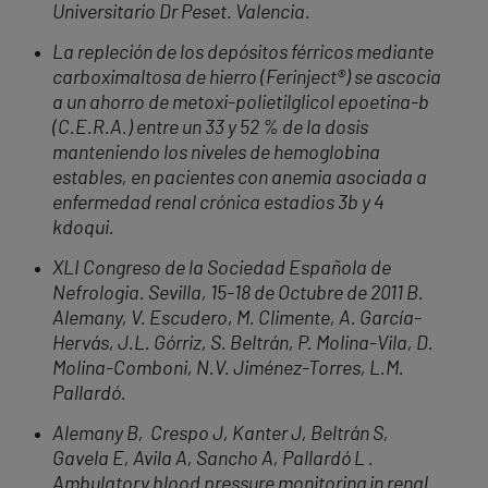
Universitario Dr Peset. Valencia.
La repleción de los depósitos férricos mediante
carboximaltosa de hierro (Ferinject®) se ascocia
a un ahorro de metoxi-polietilglicol epoetina-b
(C.E.R.A.) entre un 33 y 52 % de la dosis
manteniendo los niveles de hemoglobina
estables, en pacientes con anemia asociada a
enfermedad renal crónica estadios 3b y 4
kdoqui.
XLI Congreso de la Sociedad Española de
Nefrologia. Sevilla, 15-18 de Octubre de 2011 B.
Alemany, V. Escudero, M. Climente, A. García-
Hervás, J.L. Górriz, S. Beltrán, P. Molina-Vila, D.
Molina-Comboni, N.V. Jiménez-Torres, L.M.
Pallardó.
Alemany B, Crespo J, Kanter J, Beltrán S,
Gavela E, Avila A, Sancho A, Pallardó L .
Ambulatory blood pressure monitoring in renal