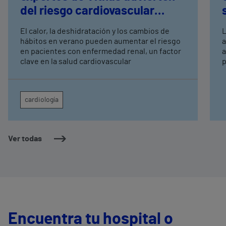
del riesgo cardiovascular
oculto
El calor, la deshidratación y los cambios de
L
hábitos en verano pueden aumentar el riesgo
a
en pacientes con enfermedad renal, un factor
a
clave en la salud cardiovascular
p
c
cardiología
Ver todas
Encuentra tu hospital o