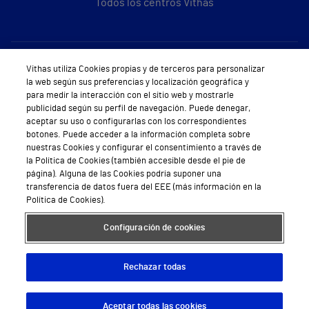
Todos los centros Vithas
Sobre Vithas
Vithas utiliza Cookies propias y de terceros para personalizar
la web según sus preferencias y localización geográfica y
Quiénes somos
para medir la interacción con el sitio web y mostrarle
publicidad según su perfil de navegación. Puede denegar,
Trabajar en Vithas
aceptar su uso o configurarlas con los correspondientes
botones. Puede acceder a la información completa sobre
Teléfono Cita Médica
nuestras Cookies y configurar el consentimiento a través de
la Política de Cookies (también accesible desde el pie de
Teléfono Atención al Cliente
página). Alguna de las Cookies podría suponer una
transferencia de datos fuera del EEE (más información en la
Política de seguridad y salud en el trabajo
Política de Cookies).
Conoce a Supervita
Configuración de cookies
Rechazar todas
Aviso Legal
Política de cookies
Política de privacidad
Mapa web
Protección de datos
Aceptar todas las cookies