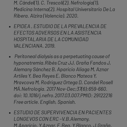
M. Cándel(1), C. Trescolí(2). Nefrología(1),
Medicina Interna(2). Hospital Universitario De La
Ribera. Alzira (Valencia).
2020.
EPIDEA , ESTUDIO DE LA PREVALENCIA DE
EFECTOS ADVERSOS EN LA ASISTENCIA
HOSPITALARIA DE LA COMUNIDAD
VALENCIANA. 2019.
Peritoneal dialysis as a perpetuating cause of
hyponatremia.Ribés Cruz JJ, Graña Fandos J,
Alemany Sánchez B, Aparicio Aliaga M, Aznar
Artiles Y, Bea Reyes E, Blanco Mateos Y,
Mravcova M, Rodriguez Ortega D, Candel Rosell
MÁ.Nefrologia. 2017 Nov-Dec;37(6):659-660.
doi: 10.1016/j.nefro.2017.03.007.PMID: 29122216
Free article. English, Spanish.
ESTUDIO DE SUPERVIVENCIA EN PACIENTES
LONGEVOS CON ERC –V.B.Alemany,
M.Aparicio, Y.Aznar, E.Bea, Y.Blanco, J.Graña,