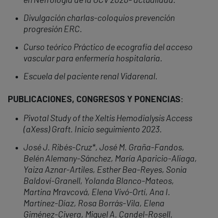
en Nefrología de la UCV 2020- actualidad.
Divulgación charlas-coloquios prevención
progresión ERC.
Curso teórico Práctico de ecografía del acceso
vascular para enfermería hospitalaria.
Escuela del paciente renal Vidarenal.
PUBLICACIONES, CONGRESOS Y PONENCIAS
:
Pivotal Study of the Xeltis Hemodialysis Access
(aXess) Graft. Inicio seguimiento 2023.
José J. Ribés-Cruz*, José M. Graña-Fandos,
Belén Alemany-Sánchez, María Aparicio-Aliaga,
Yaiza Aznar-Artiles, Esther Bea-Reyes, Sonia
Baldoví-Granell, Yolanda Blanco-Mateos,
Martina Mravcová, Elena Vivó-Ortí, Ana I.
Martínez-Díaz, Rosa Borrás-Vila, Elena
Giménez-Civera, Miguel A. Candel-Rosell.