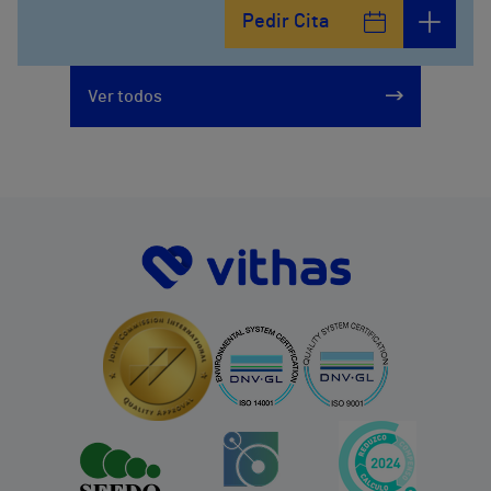
Calle León y Castillo, 294
Pedir Cita
928297151
Ver todos