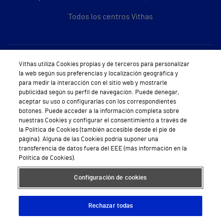
Todos los centros Vithas
Sobre Vithas
Vithas utiliza Cookies propias y de terceros para personalizar
la web según sus preferencias y localización geográfica y
Quiénes somos
para medir la interacción con el sitio web y mostrarle
publicidad según su perfil de navegación. Puede denegar,
Trabajar en Vithas
aceptar su uso o configurarlas con los correspondientes
botones. Puede acceder a la información completa sobre
Teléfono Cita Médica
nuestras Cookies y configurar el consentimiento a través de
la Política de Cookies (también accesible desde el pie de
Teléfono Atención al Cliente
página). Alguna de las Cookies podría suponer una
transferencia de datos fuera del EEE (más información en la
Política de seguridad y salud en el trabajo
Política de Cookies).
Conoce a Supervita
Configuración de cookies
Rechazar todas
Aviso Legal
Política de cookies
Política de privacidad
Mapa web
Protección de datos