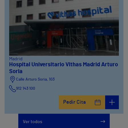
Madrid
Hospital Universitario Vithas Madrid Arturo
Soria
Calle Arturo Soria, 103
912 143 100
Calle Arturo Soria, 105
Pedir Cita
912 143 100
Calle Arturo Soria, 107
Ver todos
912 143 100