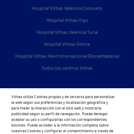
Hospital Vithas Valencia Consuelo
Hospital Vithas Vigo
Hospital Vithas Valencia Turia
Hospital Vithas Vitoria
Hospital Vithas Xanit Internacional (Benalmádena)
Todos los centros Vithas
Sobre Vithas
Vithas utiliza Cookies propias y de terceros para personalizar
la web según sus preferencias y localización geográfica y
Quiénes somos
para medir la interacción con el sitio web y mostrarle
publicidad según su perfil de navegación. Puede denegar,
Trabajar en Vithas
aceptar su uso o configurarlas con los correspondientes
botones. Puede acceder a la información completa sobre
Teléfono Cita Médica
nuestras Cookies y configurar el consentimiento a través de