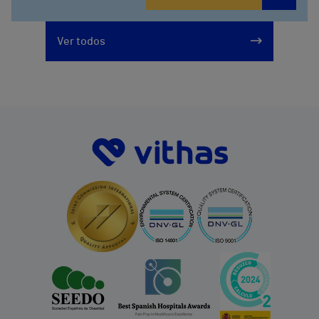
914473400
Ver todos