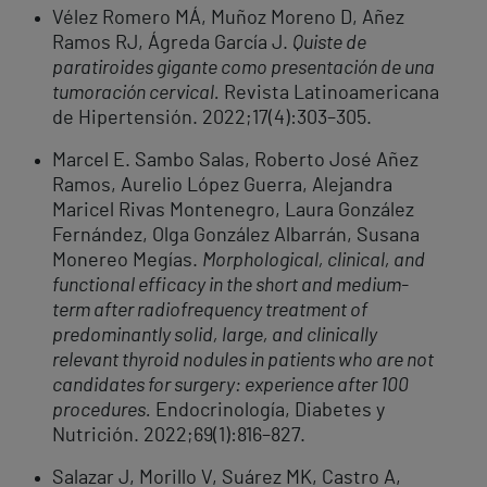
Vélez Romero MÁ, Muñoz Moreno D, Añez
Ramos RJ, Ágreda García J.
Quiste de
paratiroides gigante como presentación de una
tumoración cervical.
Revista Latinoamericana
de Hipertensión. 2022;17(4):303–305.
Marcel E. Sambo Salas, Roberto José Añez
Ramos, Aurelio López Guerra, Alejandra
Maricel Rivas Montenegro, Laura González
Fernández, Olga González Albarrán, Susana
Monereo Megías.
Morphological, clinical, and
functional efficacy in the short and medium-
term after radiofrequency treatment of
predominantly solid, large, and clinically
relevant thyroid nodules in patients who are not
candidates for surgery: experience after 100
procedures.
Endocrinología, Diabetes y
Nutrición. 2022;69(1):816–827.
Salazar J, Morillo V, Suárez MK, Castro A,