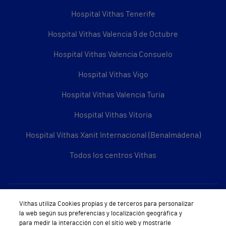
Hospital Vithas Tenerife
Hospital Vithas Valencia 9 de Octubre
Hospital Vithas Valencia Consuelo
Hospital Vithas Vigo
Hospital Vithas Valencia Turia
Hospital Vithas Vitoria
Hospital Vithas Xanit Internacional (Benalmádena)
Todos los centros Vithas
Sobre Vithas
Vithas utiliza Cookies propias y de terceros para personalizar
la web según sus preferencias y localización geográfica y
Quiénes somos
para medir la interacción con el sitio web y mostrarle