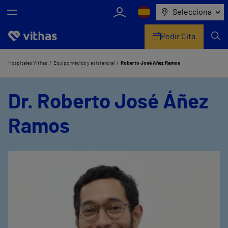
Selecciona
Pedir Cita
Nosotros
Hospitales Vithas
Equipo médico y asistencial
Roberto José Áñez Ramos
Centros
Dr. Roberto José Áñez
Servicios de salud
Ramos
Equipo médico y asistencial
Información útil
Comunicación