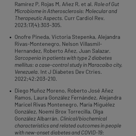
Ramírez P, Rojas M, Añez R, et al.
Role of Gut
Microbiome in Atherosclerosis: Molecular and
Therapeutic Aspects.
Curr Cardiol Rev.
2023;17(4):303–305.
Onofre Pineda, Victoria Stepenka, Alejandra
Rivas-Montenegro, Nelson Villasmil-
Hernandez, Roberto Añez, Juan Salazar.
Sarcopenia in patients with type 2 diabetes
mellitus: a case–control study in Maracaibo city,
Venezuela.
Int J Diabetes Dev Ctries.
2022;42:203–210.
Diego Muñoz Moreno, Roberto José Añez
Ramos, Laura González Fernández, Alejandra
Maricel Rivas Montenegro, María Miguélez
González, Noemí Brox Torrecilla, Olga
González Albarrán.
Clinical/biochemical
characteristics and related outcomes in people
with new-onset diabetes and COVID-19: