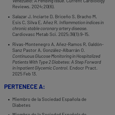
Venezuela: A Pending Issue.
Current Cardiology
Reviews. 2024;20(6).
Salazar J, Inciarte D, Briceño S, Bracho M,
Esis C, Silva E, Añez R.
Inflammation indices in
chronic stable coronary artery disease.
Cardiovasc Metab Sci. 2025;36(1):9–15.
Rivas-Montenegro A, Añez-Ramos R, Galdón-
Sanz Pastor A, González-Albarrán O.
Continuous Glucose Monitoring in Hospitalized
Patients With Type 2 Diabetes: A Step Forward
in Inpatient Glycemic Control.
Endocr Pract.
2025 Feb 13.
PERTENECE A:
Miembro de la Sociedad Española de
Diabetes