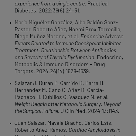
experience from a single centre.
Practical
Diabetes. 2022;39(6):24–31.
María Miguélez González, Alba Galdón Sanz-
Pastor, Roberto Áñez, Noemí Brox Torrecilla,
Diego Muñoz Moreno, et al.
Endocrine Adverse
Events Related to Immune Checkpoint Inhibitor
Treatment: Relationship Between Antibodies
and Severity of Thyroid Dysfunction.
Endocrine,
Metabolic & Immune Disorders – Drug
Targets. 2024;24(14):1628–1639.
Salazar J, Duran P, Garrido B, Parra H,
Hernández M, Cano C, Añez R, García-
Pacheco H, Cubillos G, Vasquez N, et al.
Weight Regain after Metabolic Surgery: Beyond
the Surgical Failure.
J Clin Med. 2024;13:1143.
Juan Salazar, Mayela Bracho, Carlos Esis,
Roberto Añez-Ramos.
Cardiac Amyloidosis in