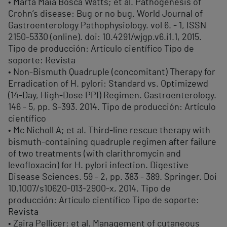
• Marta Maia Boscá Watts; et al. Pathogenesis of
Crohn’s disease: Bug or no bug. World Journal of
Gastroenterology Pathophysiology. vol 6. - 1, ISSN
2150-5330 (online). doi: 10.4291/wjgp.v6.i1.1, 2015.
Tipo de producción: Artículo científico Tipo de
soporte: Revista
• Non-Bismuth Quadruple (concomitant) Therapy for
Erradication of H. pylori: Standard vs. Optimizewd
(14-Day, High-Dose PPI) Regimen. Gastroenterology.
146 - 5, pp. S-393. 2014. Tipo de producción: Artículo
científico
• Mc Nicholl A; et al. Third-line rescue therapy with
bismuth-containing quadruple regimen after failure
of two treatments (with clarithromycin and
levofloxacin) for H. pylori infection. Digestive
Disease Sciences. 59 - 2, pp. 383 - 389. Springer. Doi
10.1007/s10620-013-2900-x, 2014. Tipo de
producción: Artículo científico Tipo de soporte:
Revista
• Zaira Pellicer; et al. Management of cutaneous