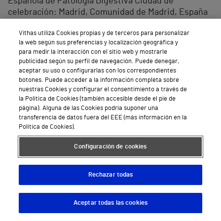
Española de Patología Digestiva Ciudad de
celebración: Madrid, Comunidad de Madrid, España
Fecha de celebración: 2005 Entidad organizadora:
Vithas utiliza Cookies propias y de terceros para personalizar
Sociedad Española de Patología Digestiva Ciudad
la web según sus preferencias y localización geográfica y
entidad organizadora: Madrid, Comunidad de
para medir la interacción con el sitio web y mostrarle
Madrid, España Marta Maia Boscá Watts; et al.
publicidad según su perfil de navegación. Puede denegar,
• ¿Influye el tiempo empleado en la ingesta en el
aceptar su uso o configurarlas con los correspondientes
reflujo gastroesofágico ácido en pacientes con
botones. Puede acceder a la información completa sobre
nuestras Cookies y configurar el consentimiento a través de
enfermedad por reflujo gastroesofágico? Nombre
la Política de Cookies (también accesible desde el pie de
del congreso: VIII Reunión Nacional de la Asociación
página). Alguna de las Cookies podría suponer una
Española de Gastroenterología Ciudad de
transferencia de datos fuera del EEE (más información en la
celebración: Madrid, Comunidad Valenciana, España
Política de Cookies).
Fecha de celebración: 2005 Entidad organizadora:
Configuración de cookies
Asociación Española de Gastroenterología Ciudad
entidad organizadora: Madrid, Comunidad
Valenciana, España et al.
Rechazar todas
• ¿La peristalsis esofágica ineficaz se relaciona con
las características pH-métricas y endoscópicas de
Aceptar todas las cookies
Descargar App
Pedir cita
los pacientes con enfermedad por reflujo
gastroesofágico (ERGE)? Nombre del congreso: