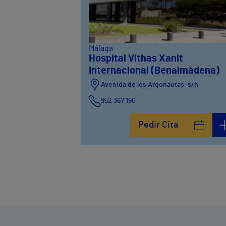
Málaga
Hospital Vithas Xanit
Internacional (Benalmádena)
Avenida de los Argonautas, s/n
952 367 190
Avenida del Cosmo , 4
Pedir Cita
952 56 19 51