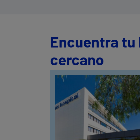
ansiedad, insomnio, fibromialgia,
síndrome pos-COVID, vértigos y
problemas de cicatrización
Encuentra tu 
cercano