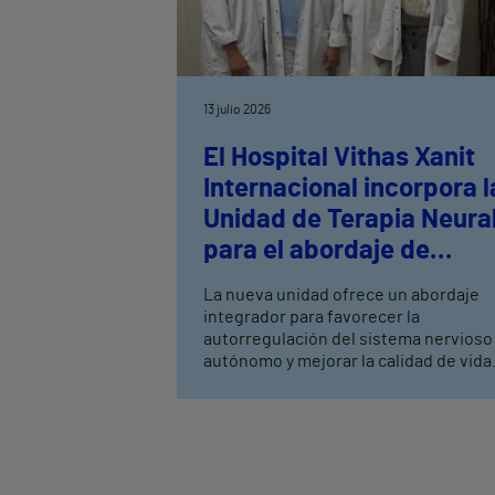
13 julio 2026
El Hospital Vithas Xanit
Internacional incorpora l
Unidad de Terapia Neura
para el abordaje de
patologías crónicas y
La nueva unidad ofrece un abordaje
complejas
integrador para favorecer la
autorregulación del sistema nervioso
autónomo y mejorar la calidad de vida
de los pacientes Entre las patologías
que se tratan, se encuentran las
siguientes: dolor musculoesquelético
articular, cefaleas o migrañas, dolor
neuropático, disautonomías,
enfermedades autoinmunes, estrés,