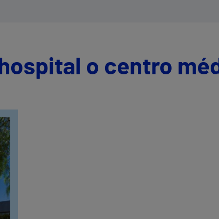
persona y su entorno en el centro del
proceso asistencial
hospital o centro mé