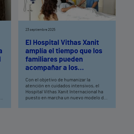
23 septiembre 2025
El Hospital Vithas Xanit
a
amplía el tiempo que los
l
familiares pueden
acompañar a los
pacientes ingresados en
Con el objetivo de humanizar la
UCI para beneficiar su
atención en cuidados intensivos, el
recuperación
Hospital Vithas Xanit Internacional ha
puesto en marcha un nuevo modelo de
visitas ampliadas en la UCI, que
refuerza el vínculo entre paciente,
 y
familia y equipo sanitario Esta iniciativa
refuerza el compromiso de Vithas con
un modelo de medicina más cercana,
respetuosa y eficaz que pone a la