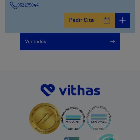
932275044
Pedir Cita
Ver todos