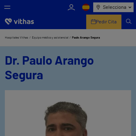
Selecciona
Pedir Cita
Nosotros
Hospitales Vithas
Equipo médico y asistencial
Paulo Arango Segura
Centros
Dr. Paulo Arango
Servicios de salud
Segura
Equipo médico y asistencial
Información útil
Comunicación