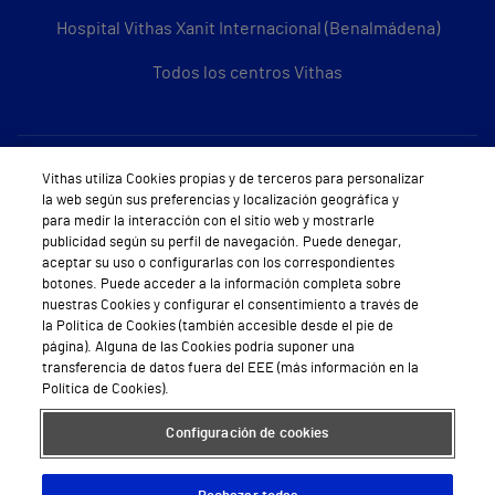
Hospital Vithas Xanit Internacional (Benalmádena)
Todos los centros Vithas
Sobre Vithas
Vithas utiliza Cookies propias y de terceros para personalizar
la web según sus preferencias y localización geográfica y
Quiénes somos
para medir la interacción con el sitio web y mostrarle
publicidad según su perfil de navegación. Puede denegar,
Trabajar en Vithas
aceptar su uso o configurarlas con los correspondientes
botones. Puede acceder a la información completa sobre
Teléfono Cita Médica
nuestras Cookies y configurar el consentimiento a través de
la Política de Cookies (también accesible desde el pie de
Teléfono Atención al Cliente
página). Alguna de las Cookies podría suponer una
transferencia de datos fuera del EEE (más información en la
Política de seguridad y salud en el trabajo
Política de Cookies).
Conoce a Supervita
Configuración de cookies