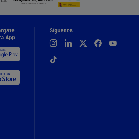
rgate
Síguenos
ra App