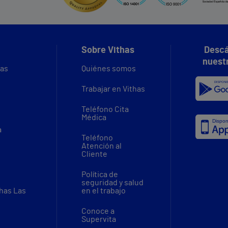
Sobre Vithas
Descá
nuest
vas
Quiénes somos
Trabajar en Vithas
Teléfono Cita
Médica
a
Teléfono
Atención al
Cliente
Política de
seguridad y salud
thas Las
en el trabajo
Conoce a
Supervita