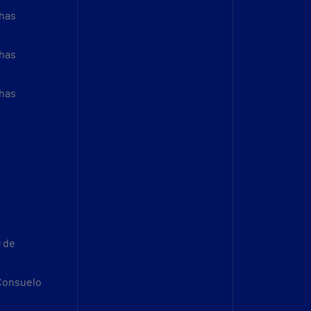
thas
thas
thas
9 de
 Consuelo