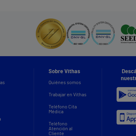
Sobre Vithas
Descá
nuest
vas
Quiénes somos
Trabajar en Vithas
Teléfono Cita
Médica
a
Teléfono
Atención al
Cliente