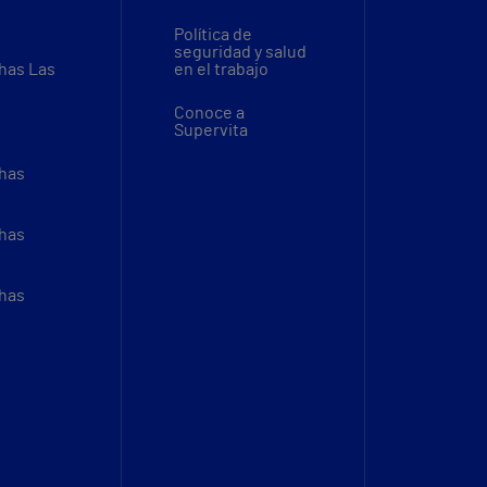
Política de
seguridad y salud
thas Las
en el trabajo
Conoce a
Supervita
thas
thas
thas