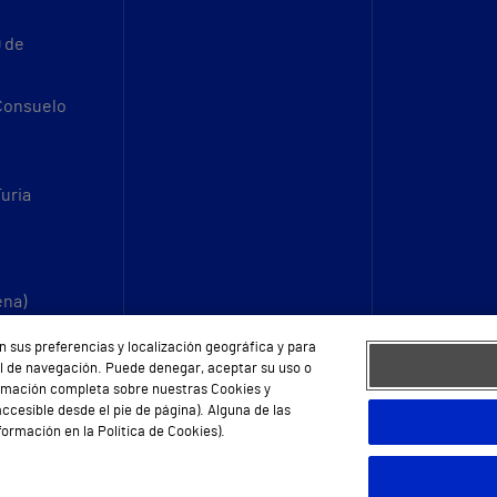
9 de
 Consuelo
Turia
ena)
n sus preferencias y localización geográfica y para
fil de navegación. Puede denegar, aceptar su uso o
ormación completa sobre nuestras Cookies y
ccesible desde el pie de página). Alguna de las
ormación en la Política de Cookies).
eb
Protección de datos