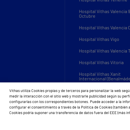
Hospital Vithas Tenerife
Hospital Vithas Valencia 
Octubre
Hospital Vithas Valencia
Hospital Vithas Vigo
Hospital Vithas Valencia 
Hospital Vithas Vitoria
Hospital Vithas Xanit
Internacional (Benalmád
Todos los centros Vithas
Vithas utiliza Cookies propias y de terceros para personalizar la web segú
medir la interacción con el sitio web y mostrarle publicidad según su per
configurarlas con los correspondientes botones. Puede acceder a la inf
configurar el consentimiento a través de la Política de Cookies (también a
Cookies podría suponer una transferencia de datos fuera del EEE (más inf
Aviso Legal
Política de cookies
Política de privacidad
Mapa w