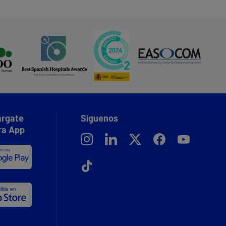
rgate
Síguenos
ra App