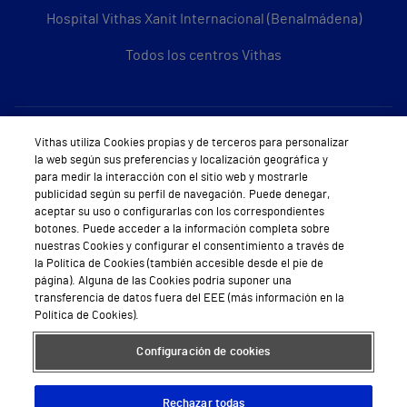
Hospital Vithas Xanit Internacional (Benalmádena)
Todos los centros Vithas
Sobre Vithas
Vithas utiliza Cookies propias y de terceros para personalizar
la web según sus preferencias y localización geográfica y
Quiénes somos
para medir la interacción con el sitio web y mostrarle
publicidad según su perfil de navegación. Puede denegar,
Trabajar en Vithas
aceptar su uso o configurarlas con los correspondientes
botones. Puede acceder a la información completa sobre
Teléfono Cita Médica
nuestras Cookies y configurar el consentimiento a través de
la Política de Cookies (también accesible desde el pie de
Teléfono Atención al Cliente
página). Alguna de las Cookies podría suponer una
transferencia de datos fuera del EEE (más información en la
Política de seguridad y salud en el trabajo
Política de Cookies).
Conoce a Supervita
Configuración de cookies
Rechazar todas