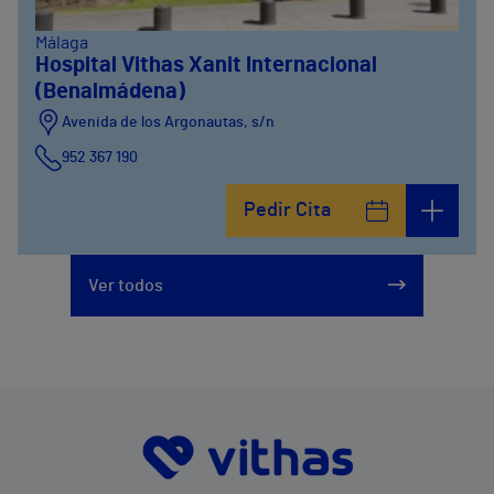
Málaga
Hospital Vithas Xanit Internacional
(Benalmádena)
Avenida de los Argonautas, s/n
952 367 190
Avenida del Cosmo , 4
Pedir Cita
952 56 19 51
Ver todos