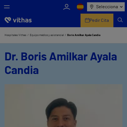
Selecciona
Pedir Cita
Nosotros
Hospitales Vithas
Equipo médico y asistencial
Boris Amilkar Ayala Candia
Centros
Dr. Boris Amilkar Ayala
Servicios de salud
Candia
Equipo médico y asistencial
Información útil
Comunicación