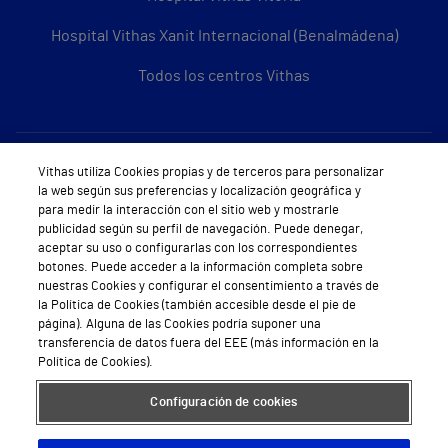
Hospital Vithas Xanit Internacional (Benalmádena)
Todos los centros Vithas
Sobre Vithas
Vithas utiliza Cookies propias y de terceros para personalizar
la web según sus preferencias y localización geográfica y
Quiénes somos
para medir la interacción con el sitio web y mostrarle
publicidad según su perfil de navegación. Puede denegar,
Trabajar en Vithas
aceptar su uso o configurarlas con los correspondientes
botones. Puede acceder a la información completa sobre
Teléfono Cita Médica
nuestras Cookies y configurar el consentimiento a través de
la Política de Cookies (también accesible desde el pie de
Teléfono Atención al Cliente
página). Alguna de las Cookies podría suponer una
transferencia de datos fuera del EEE (más información en la
Política de seguridad y salud en el trabajo
Política de Cookies).
Conoce a Supervita
Configuración de cookies