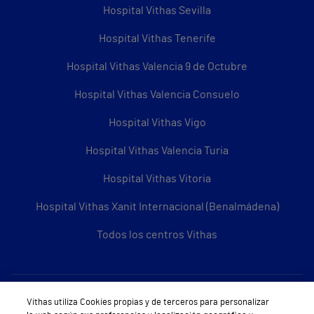
Hospital Vithas Sevilla
Hospital Vithas Tenerife
Hospital Vithas Valencia 9 de Octubre
Hospital Vithas Valencia Consuelo
Hospital Vithas Vigo
Hospital Vithas Valencia Turia
Hospital Vithas Vitoria
Hospital Vithas Xanit Internacional (Benalmádena)
Todos los centros Vithas
Sobre Vithas
Vithas utiliza Cookies propias y de terceros para personalizar