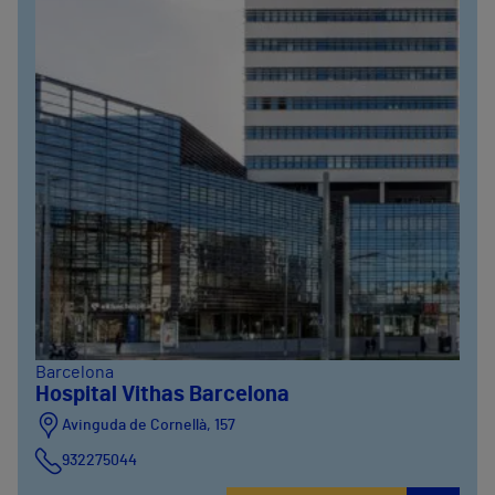
Barcelona
Hospital Vithas Barcelona
Avinguda de Cornellà, 157
932275044