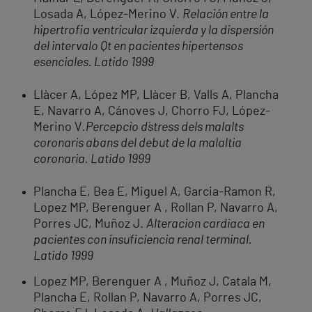
Losada A, López-Merino V.
Relación entre la
hipertrofia ventricular izquierda y la dispersión
del intervalo Qt en pacientes hipertensos
esenciales. Latido 1999
Llàcer A, López MP, Llàcer B, Valls A, Plancha
E, Navarro A, Cánoves J, Chorro FJ, López-
Merino V
.
Percepcio d´stress dels malalts
coronaris abans del debut de la malaltia
coronaria. Latido 1999
Plancha E, Bea E, Miguel A, Garcia-Ramon R,
Lopez MP, Berenguer A , Rollan P, Navarro A,
Porres JC, Muñoz J.
Alteracion cardiaca en
pacientes con insuficiencia renal terminal.
Latido 1999
Lopez MP, Berenguer A , Muñoz J, Catala M,
Plancha E, Rollan P, Navarro A, Porres JC,