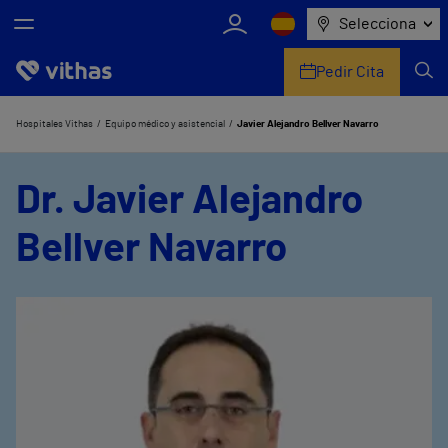
Selecciona
Pedir Cita
Nosotros
Hospitales Vithas
Equipo médico y asistencial
Javier Alejandro Bellver Navarro
Centros
Dr. Javier Alejandro
Servicios de salud
Bellver Navarro
Equipo médico y asistencial
Información útil
Comunicación