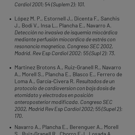
Cardiol 2001; 54 (Suplem 2): 101.
López M. P., Estornell J., Dicenta F., Sanchis
J., Bodí V., Insa L., Plancha E., Navarro A.
Detección no invasiva de isquemia miocárdica
mediante perfusión miocardica de estrés con
resonancia magnetica. Congreso SEC 2002,
Madrid. Rev Esp Cardiol 2002: 55 (Supl 2): 73.
Martinez Brotons A., Ruiz-Granell R., Navarro
A., Morell S., Plancha E., Blasco E., Ferrero de
Loma A., García-Civera R.
Resultados de un
protocolo de cardioversion con bajs dosis de
etomidato y electrodos en posición
anteroposterior modificada. Congreso SEC
2002, Madrid Rev Esp Cardiol 2002; 55 (Supel 2):
170.
Navarro A., Plancha E., Berenguer A., Morell
S., Ruiz-Granell R., Chorro F.J., Losada A.,