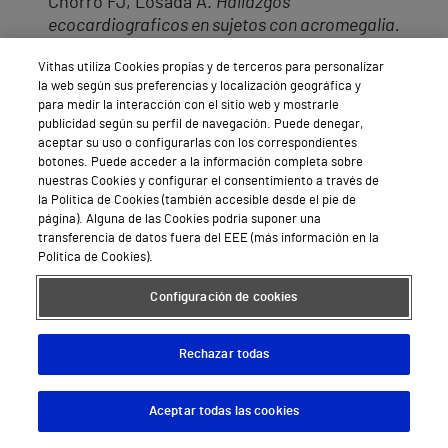
Chorro FJ, Losada A.
Hallazgos
ecocardiograficos en sujetos con acromegalia.
Latido 1999
Vithas utiliza Cookies propias y de terceros para personalizar
Rollan P, Porres JC, Berenguer A, Plancha E,
la web según sus preferencias y localización geográfica y
para medir la interacción con el sitio web y mostrarle
Navarro A, Lopez MP, Losada A, Muñoz J,
publicidad según su perfil de navegación. Puede denegar,
Chorro FJ, Lopez-Merino V.
Exclusion de
aceptar su uso o configurarlas con los correspondientes
cortocircuito interauricular mediante
botones. Puede acceder a la información completa sobre
ecocontraste en pacientes susceptibles de
nuestras Cookies y configurar el consentimiento a través de
neurocirugia de fosa posterior. Latido 1999.
la Política de Cookies (también accesible desde el pie de
página). Alguna de las Cookies podría suponer una
Navarro A, Sanchis J, Bodi V, Monmeneu JV,
transferencia de datos fuera del EEE (más información en la
Política de Cookies).
Blasco M, Llacer A, Ferrero JA, Insa L, Chorro
FJ, Lopez-Merino V.
Predictores de eventos
Configuración de cookies
hospitalarios en la angina inestable con
cambios electrocardiograficos. Latido 2000; 8:
56.
Rechazar todas
Navarro A, Sanchis J, Insa L, Bodi V,
Aceptar todas las cookies
Descargar App
Pedir cita
Monmeneu JV, Sanjuan R, Merino J, Llopis R,
Chorro FJ, Lopez-Merino V
. Hallazgos