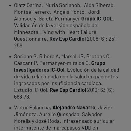
Olatz Garin
a
, Nuria Soriano
b
, Aida Ribera
b
,
Montse Ferrer
c
, Àngels Pont
d
, Jordi
Alonso
e
y Gaietà Permanyer
Grupo IC-QOL
.
Validación de la versión española del
Minnesota Living with Heart Failure
Questionnaire.
Rev Esp Cardiol
2008; 61: 251 –
259.
Soriano S, Ribera A, Marsal JR, Brotons C,
Cascant P, Permanyer-miralda G,
Grupo
Investigadores IC-Qol
. Evolución de la calidad
de vida relacionada con la salud en pacientes
ingresados por insuficiencia cardiaca.
Estudio IC-Qol.
Rev Esp Cardiol
2010; 63 (6):
668-76.
Víctor Palancaa,
Alejandro Navarro
, Javier
Jiméneza, Aurelio Quesadaa, Salvador
Morella y José Roda. Infrasensado auricular
intermitente de marcapasos VDD en