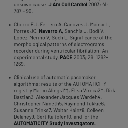
unkown cause.
J Am Coll Cardiol
2003; 41:
787 – 90.
Chorro F.J, Ferrero A, Canoves J, Mainar L,
Porres JC,
Navarro A,
Sanchis J, Bodí V,
López-Merino V, Such L. Significance of the
morphological patterns of electrograms
recorder during ventricular fibrilation: An
experimental study.
PACE
2003; 26: 1262-
1269.
Clinical use of automatic pacemaker
algorithms: results of the AUTOMATICITY
registry Marco Alings1*†, Elisa Vireca2†, Dirk
Bastian3, Alexander Jacques Wardeh4,
Christopher Nimeth5, Raymond Tukkie6,
Susanne Trinks7, Walter Kainz8, Colleen
Delaney9, Gert Kaltofen10, and for the
AUTOMATICITY Study Investigators
.