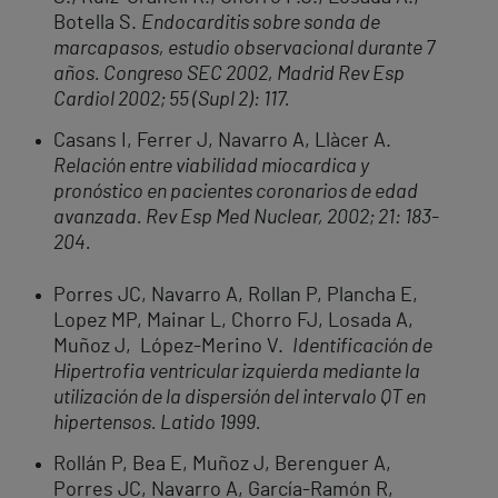
Botella S.
Endocarditis sobre sonda de
marcapasos, estudio observacional durante 7
años. Congreso SEC 2002, Madrid Rev Esp
Cardiol 2002; 55 (Supl 2): 117.
Casans I, Ferrer J, Navarro A, Llàcer A.
Relación entre viabilidad miocardica y
pronóstico en pacientes coronarios de edad
avanzada. Rev Esp Med Nuclear, 2002; 21: 183-
204.
Porres JC, Navarro A, Rollan P, Plancha E,
Lopez MP, Mainar L, Chorro FJ, Losada A,
Muñoz J, López-Merino V.
Identificación de
Hipertrofia ventricular izquierda mediante la
utilización de la dispersión del intervalo QT en
hipertensos. Latido 1999.
Rollán P, Bea E, Muñoz J, Berenguer A,
Porres JC, Navarro A, García-Ramón R,