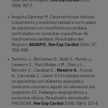
Valor del fibrinógeno.
Rev Esp Cardiol
2002;
55(9): 921-7.
Anguita Sánchez M. Características clínicas,
tratamiento y morbimortalidad a corto plazo
de pacientes con insuficiencia cardíaca
controlados en consultas específicas de
insuficiencia cardíaca. Resultados del
Registro
BADAPIC.
Rev Esp Cardiol
2004; 57:
1159-1169.
Sanchis J., Bertomeu G., Bodi V., Nunez J.,
Lauwers C., Ruiz-Nodar J.M., Diez J.L.,
Bertolin V., Casaban E.,
Navarro A
., Frutos
A., Carratala J., Llacer A Estrategia invasiva
en pacientes con diabetes avanzada y
sindrome coronario agudo sin elevacion del
segmento ST. Hallazgos angiograficos y
evolucion clinica. Resultados del estudio
PREDICAR.
Rev Esp Cardiol
2006; 59(4): 321-8