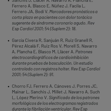
Sanchis J, Llàcer A, Navarro A, Plancha E,
Ferrero A, Blasco E, Núñez J, Facila L,
Ferrero JA, Bodí V.
Marcadores pronósticos a
corto plazo en pacientes con dolor torácico
sugerente de síndrome coronario agudo. Rev
Esp Cardiol 2001; 54 (Suplem 2): 18.
García Civera R, Sanjuán R, Ruiz Granell R,
Pérez Alcalá F, Ruiz Ros V, Morell S, Navarro
A, Plancha E, Blasco M, Llàcer A.
Patrones
electrocardiográficos de cardioinhibición
durante pruebas de basculación. Un estudio
controlado con registros holter. Rev Esp Cardiol
2001; 54 (Suplem 2): 91.
Chorro FJ, Ferrero A, Cánoves J, Porres JC,
Mainar L, Sanchis J, Millet J, Navarro A, Such
L, López Merino V
. Significado de los patrones
morfológicos de los electrogramas registrados
durante la fibrilación ventricular. Rev Esp