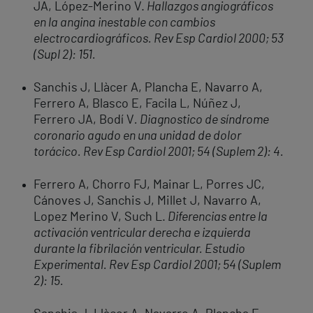
JA, López-Merino V.
Hallazgos angiográficos
en la angina inestable con cambios
electrocardiográficos. Rev Esp Cardiol 2000; 53
(Supl 2): 151.
Sanchis J, Llàcer A, Plancha E, Navarro A,
Ferrero A, Blasco E, Facila L, Núñez J,
Ferrero JA, Bodí V
. Diagnostico de síndrome
coronario agudo en una unidad de dolor
torácico. Rev Esp Cardiol 2001; 54 (Suplem 2): 4.
Ferrero A, Chorro FJ, Mainar L, Porres JC,
Cánoves J, Sanchis J, Millet J, Navarro A,
Lopez Merino V, Such L.
Diferencias entre la
activación ventricular derecha e izquierda
durante la fibrilación ventricular. Estudio
Experimental. Rev Esp Cardiol 2001; 54 (Suplem
2): 15.