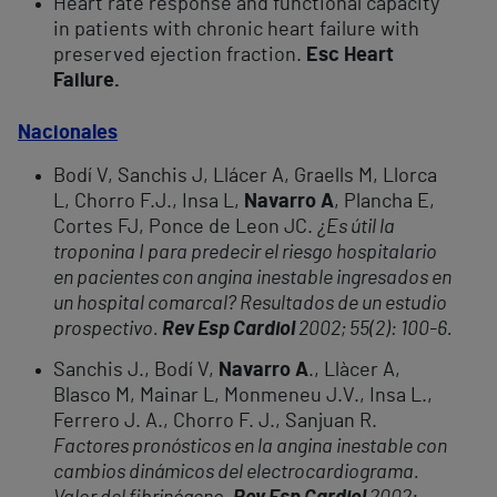
Heart rate response and functional capacity
in patients with chronic heart failure with
preserved ejection fraction.
Esc Heart
Failure.
Nacionales
Bodí V, Sanchis J, Llácer A, Graells M, Llorca
L, Chorro F.J., Insa L,
Navarro A
, Plancha E,
Cortes FJ, Ponce de Leon JC.
¿Es útil la
troponina I para predecir el riesgo hospitalario
en pacientes con angina inestable ingresados en
un hospital comarcal? Resultados de un estudio
prospectivo.
Rev Esp Cardiol
2002; 55(2): 100-6.
Sanchis J., Bodí V,
Navarro A
., Llàcer A,
Blasco M, Mainar L, Monmeneu J.V., Insa L.,
Ferrero J. A., Chorro F. J., Sanjuan R.
Factores pronósticos en la angina inestable con
cambios dinámicos del electrocardiograma.