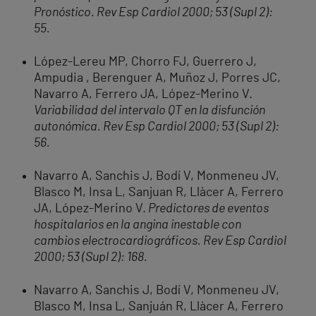
Pronóstico.
Rev Esp Cardiol 2000; 53 (Supl 2):
55.
López-Lereu MP, Chorro FJ, Guerrero J,
Ampudia , Berenguer A, Muñoz J, Porres JC,
Navarro A, Ferrero JA, López-Merino V.
Variabilidad del intervalo QT en la disfunción
autonómica. Rev Esp Cardiol 2000; 53 (Supl 2):
56.
Navarro A, Sanchis J, Bodí V, Monmeneu JV,
Blasco M, Insa L, Sanjuan R, Llàcer A, Ferrero
JA, López-Merino V.
Predictores de eventos
hospitalarios en la angina inestable con
cambios electrocardiográficos. Rev Esp Cardiol
2000; 53 (Supl 2): 168.
Navarro A, Sanchis J, Bodí V, Monmeneu JV,
Blasco M, Insa L, Sanjuán R, Llàcer A, Ferrero