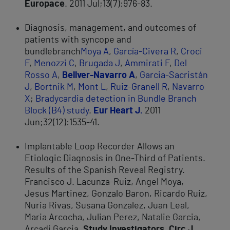
Europace
. 2011 Jul;13(7):976-83.
Diagnosis, management, and outcomes of
patients with syncope and
bundlebranch
Moya A
,
García-Civera R
,
Croci
F
,
Menozzi C
,
Brugada J
,
Ammirati F
,
Del
Rosso A
,
Bellver-Navarro A
,
Garcia-Sacristán
J
,
Bortnik M
,
Mont L
,
Ruiz-Granell R
,
Navarro
X
;
Bradycardia detection in Bundle Branch
Block (B4) study
.
Eur Heart J
.
2011
Jun;32(12):1535-41.
Implantable Loop Recorder Allows an
Etiologic Diagnosis in One-Third of Patients.
Results of the Spanish Reveal Registry.
Francisco J. Lacunza-Ruiz, Angel Moya,
Jesus Martinez, Gonzalo Baron, Ricardo Ruiz,
Nuria Rivas, Susana Gonzalez, Juan Leal,
Maria Arcocha, Julian Perez, Natalie Garcia,
Arcadi Garcia.
Study Investigators
.
Circ J
.