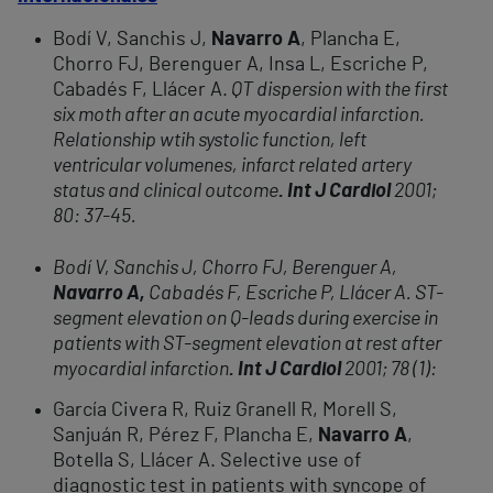
Bodí V, Sanchis J,
Navarro A
, Plancha E,
Chorro FJ, Berenguer A, Insa L, Escriche P,
Cabadés F, Llácer A.
QT dispersion with the first
six moth after an acute myocardial infarction.
Relationship wtih systolic function, left
ventricular volumenes, infarct related artery
status and clinical outcome
. Int J Cardiol
2001;
80: 37-45.
Bodí V, Sanchis J, Chorro FJ, Berenguer A,
Navarro A,
Cabadés F, Escriche P, Llácer A. ST-
segment elevation on Q-leads during exercise in
patients with ST-segment elevation at rest after
myocardial infarction
. Int J Cardiol
2001; 78 (1):
García Civera R, Ruiz Granell R, Morell S,
Sanjuán R, Pérez F, Plancha E,
Navarro A
,
Botella S, Llácer A. Selective use of
diagnostic test in patients with syncope of