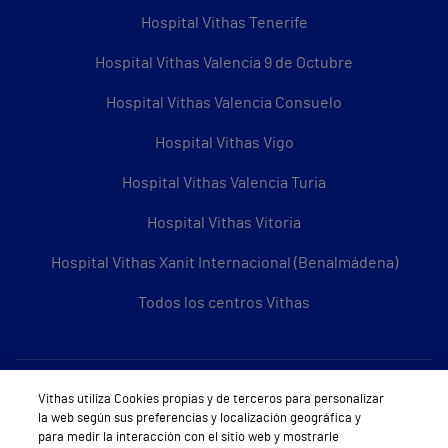
Hospital Vithas Tenerife
Hospital Vithas Valencia 9 de Octubre
Hospital Vithas Valencia Consuelo
Hospital Vithas Vigo
Hospital Vithas Valencia Turia
Hospital Vithas Vitoria
Hospital Vithas Xanit Internacional (Benalmádena)
Todos los centros Vithas
Sobre Vithas
Vithas utiliza Cookies propias y de terceros para personalizar
la web según sus preferencias y localización geográfica y
Quiénes somos
para medir la interacción con el sitio web y mostrarle