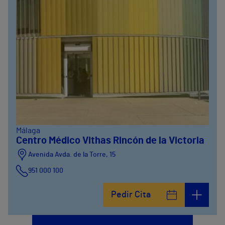
Málaga
Centro Médico Vithas Rincón de la Victoria
Avenida Avda. de la Torre, 15
951 000 100
Calle Matías Gálvez, 1
Pedir Cita
951 000 100
Calle Valido del Rey, 5