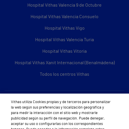
Hospital Vithas Valencia 9 de Octubre
Hospital Vithas Valencia Consuelo
Hospital Vithas Vigo
Hospital Vithas Valencia Turia
Hospital Vithas Vitoria
Hospital Vithas Xanit Internacional (Benalmádena)
Todos los centros Vithas
Sobre Vithas
Vithas utiliza Cookies propias y de terceros para personalizar
la web según sus preferencias y localización geográfica y
Quiénes somos
para medir la interacción con el sitio web y mostrarle
publicidad según su perfil de navegación. Puede denegar,
Trabajar en Vithas
aceptar su uso o configurarlas con los correspondientes