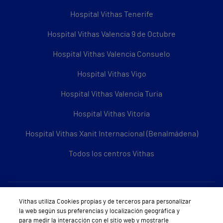
Hospital Vithas Tenerife
Hospital Vithas Valencia 9 de Octubre
Hospital Vithas Valencia Consuelo
Hospital Vithas Vigo
Hospital Vithas Valencia Turia
Hospital Vithas Vitoria
Hospital Vithas Xanit Internacional (Benalmádena)
Todos los centros Vithas
Sobre Vithas
Vithas utiliza Cookies propias y de terceros para personalizar
la web según sus preferencias y localización geográfica y
Quiénes somos
para medir la interacción con el sitio web y mostrarle