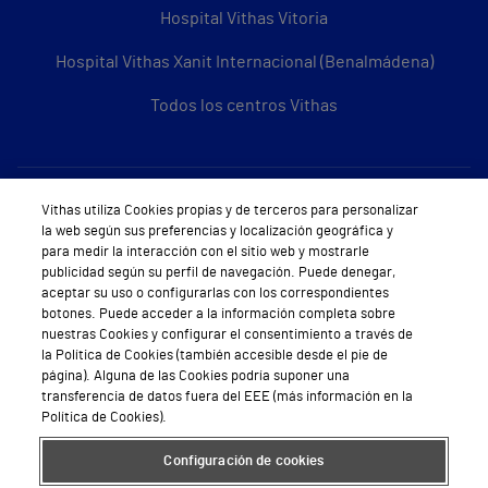
Hospital Vithas Vitoria
Hospital Vithas Xanit Internacional (Benalmádena)
Todos los centros Vithas
Sobre Vithas
Vithas utiliza Cookies propias y de terceros para personalizar
la web según sus preferencias y localización geográfica y
Quiénes somos
para medir la interacción con el sitio web y mostrarle
publicidad según su perfil de navegación. Puede denegar,
Trabajar en Vithas
aceptar su uso o configurarlas con los correspondientes
botones. Puede acceder a la información completa sobre
Teléfono Cita Médica
nuestras Cookies y configurar el consentimiento a través de
la Política de Cookies (también accesible desde el pie de
Teléfono Atención al Cliente
página). Alguna de las Cookies podría suponer una
transferencia de datos fuera del EEE (más información en la
Política de seguridad y salud en el trabajo
Política de Cookies).
Conoce a Supervita
Configuración de cookies