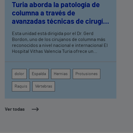
Turia aborda la patología de
columna a través de
avanzadas técnicas de cirugía
mínimamente invasiva
Esta unidad está dirigida por el Dr. Gerd
Bordon, uno de los cirujanos de columna más
reconocidos a nivel nacional e internacional El
Hospital Vithas Valencia Turia ofrece un
tratamiento personalizado, adaptado a las
necesidades específicas de cada paciente
Entre las patologías más frecuentes se
dolor
Espalda
Hernias
Protusiones
encuentran las hernias y protusiones, así como
estenosis del canal lumbar, espondilolistesis y
Raquis
Vértebras
otras deformidades vertebrales
degenerativas, traumáticas o tumorales
Ver todas