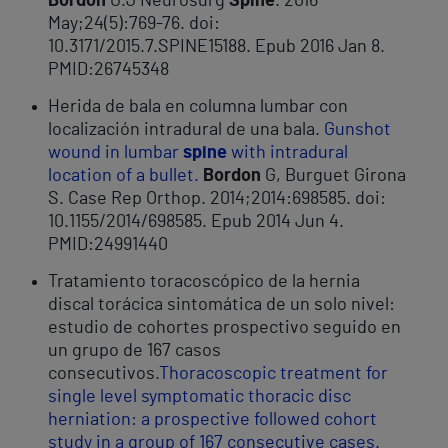
Bordon
G.J Neurosurg
Spine
. 2016
May;24(5):769-76. doi:
10.3171/2015.7.SPINE15188. Epub 2016 Jan 8.
PMID:26745348
Herida de bala en columna lumbar con
localización intradural de una bala.
Gunshot
wound in lumbar
spine
with intradural
location of a bullet.
Bordon
G, Burguet Girona
S. Case Rep Orthop. 2014;2014:698585. doi:
10.1155/2014/698585. Epub 2014 Jun 4.
PMID:24991440
Tratamiento toracoscópico de la hernia
discal torácica sintomática de un solo nivel:
estudio de cohortes prospectivo seguido en
un grupo de 167 casos
consecutivos.
Thoracoscopic treatment for
single level symptomatic thoracic disc
herniation: a prospective followed cohort
study in a group of 167 consecutive cases.