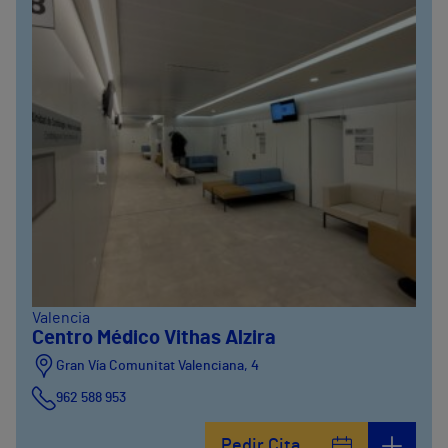
Valencia
Centro Médico Vithas Alzira
Gran Vía Comunitat Valenciana, 4
962 588 953
Pedir Cita