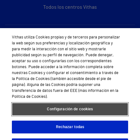
Todos los centros Vithas
Sobre Vithas
Vithas utiliza Cookies propias y de terceros para personalizar
la web según sus preferencias y localización geográfica y
Quiénes somos
para medir la interacción con el sitio web y mostrarle
publicidad según su perfil de navegación. Puede denegar,
Trabajar en Vithas
aceptar su uso o configurarlas con los correspondientes
botones. Puede acceder a la información completa sobre
Teléfono Cita Médica
nuestras Cookies y configurar el consentimiento a través de
la Política de Cookies (también accesible desde el pie de
Teléfono Atención al Cliente
página). Alguna de las Cookies podría suponer una
transferencia de datos fuera del EEE (más información en la
Política de seguridad y salud en el trabajo
Política de Cookies).
Conoce a Supervita
Configuración de cookies
Rechazar todas
Aviso Legal
Política de cookies
Política de privacidad
Mapa web
Protección de datos