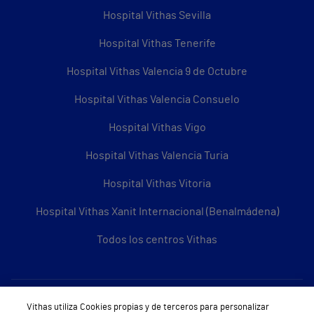
Hospital Vithas Sevilla
Hospital Vithas Tenerife
Hospital Vithas Valencia 9 de Octubre
Hospital Vithas Valencia Consuelo
Hospital Vithas Vigo
Hospital Vithas Valencia Turia
Hospital Vithas Vitoria
Hospital Vithas Xanit Internacional (Benalmádena)
Todos los centros Vithas
Sobre Vithas
Vithas utiliza Cookies propias y de terceros para personalizar