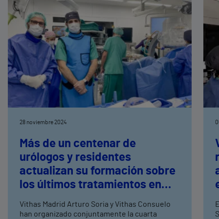
28 noviembre 2024
0
Más de un centenar de
urólogos y residentes
actualizan su formación sobre
los últimos tratamientos en
endourología y litiasis urinaria
Vithas Madrid Arturo Soria y Vithas Consuelo
E
han organizado conjuntamente la cuarta
S