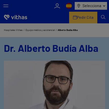
Selecciona
Pedir Cita
Nosotros
Hospitales Vithas
Equipo médico y asistencial
Alberto Budía Alba
Centros
Dr. Alberto Budía Alba
Servicios de salud
Equipo médico y asistencial
Información útil
Comunicación