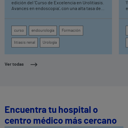
edición del ‘Curso de Excelencia en Urolitiasis.
‘
Avances en endoscopia’, con una alta tasa de
e
participación entre los especialistas
curso
endourología
Formación
litiasis renal
Urología
Ver todas
Encuentra tu hospital o
centro médico más cercano