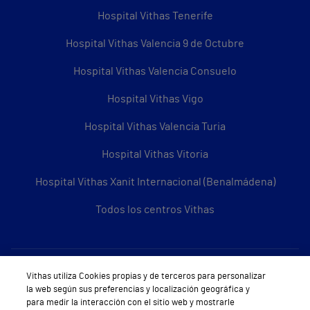
Hospital Vithas Tenerife
Hospital Vithas Valencia 9 de Octubre
Hospital Vithas Valencia Consuelo
Hospital Vithas Vigo
Hospital Vithas Valencia Turia
Hospital Vithas Vitoria
Hospital Vithas Xanit Internacional (Benalmádena)
Todos los centros Vithas
Sobre Vithas
Vithas utiliza Cookies propias y de terceros para personalizar
la web según sus preferencias y localización geográfica y
Quiénes somos
para medir la interacción con el sitio web y mostrarle