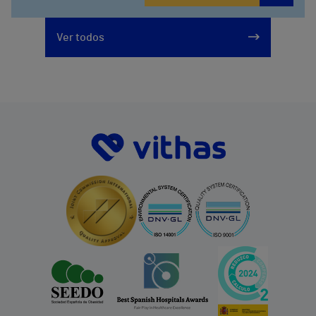
928297151
Ver todos