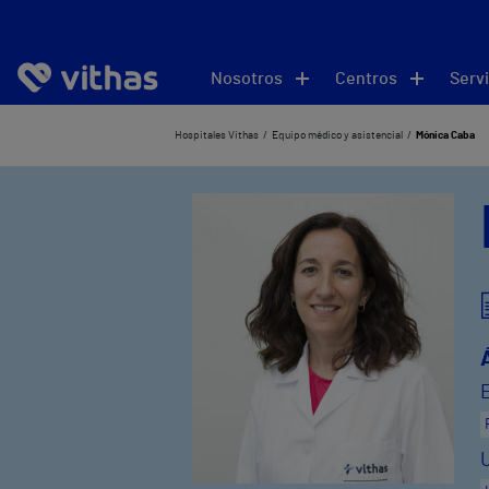
Nosotros
Centros
Servi
Hospitales Vithas
Equipo médico y asistencial
Mónica Caba