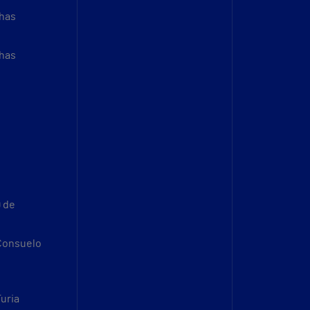
thas
thas
9 de
 Consuelo
Turia