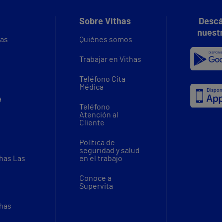
Sobre Vithas
Descá
nuest
vas
Quiénes somos
Trabajar en Vithas
Teléfono Cita
Médica
a
Teléfono
Atención al
Cliente
Política de
seguridad y salud
thas Las
en el trabajo
Conoce a
Supervita
thas