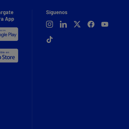
rgate
Síguenos
ra App