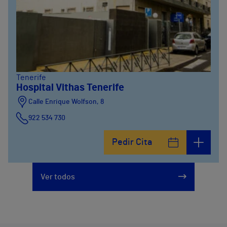
Tenerife
Hospital Vithas Tenerife
Calle Enrique Wolfson, 8
922 534 730
Pedir Cita
Ver todos