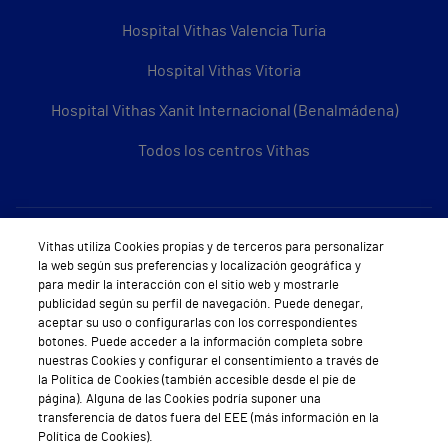
Hospital Vithas Valencia Turia
Hospital Vithas Vitoria
Hospital Vithas Xanit Internacional (Benalmádena)
Todos los centros Vithas
Sobre Vithas
Vithas utiliza Cookies propias y de terceros para personalizar
la web según sus preferencias y localización geográfica y
Quiénes somos
para medir la interacción con el sitio web y mostrarle
publicidad según su perfil de navegación. Puede denegar,
Trabajar en Vithas
aceptar su uso o configurarlas con los correspondientes
botones. Puede acceder a la información completa sobre
Teléfono Cita Médica
nuestras Cookies y configurar el consentimiento a través de
la Política de Cookies (también accesible desde el pie de
Teléfono Atención al Cliente
página). Alguna de las Cookies podría suponer una
transferencia de datos fuera del EEE (más información en la
Política de seguridad y salud en el trabajo
Política de Cookies).