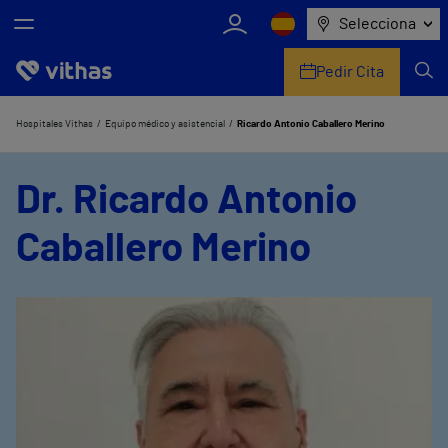
Selecciona
Pedir Cita
Nosotros
Hospitales Vithas
Equipo médico y asistencial
Ricardo Antonio Caballero Merino
Centros
Dr. Ricardo Antonio
Servicios de salud
Caballero Merino
Equipo médico y asistencial
Información útil
Comunicación