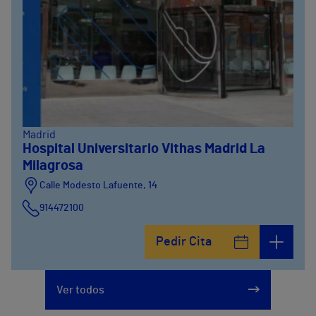
Madrid
Hospital Universitario Vithas Madrid La
Milagrosa
Calle Modesto Lafuente, 14
914472100
Calle Fernández de la Hoz, 45
Pedir Cita
914473400
Ver todos