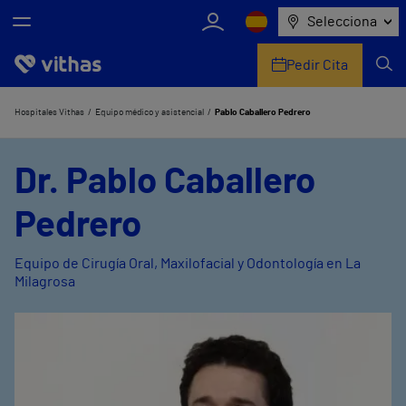
Selecciona
Pedir Cita
Nosotros
Hospitales Vithas
Equipo médico y asistencial
Pablo Caballero Pedrero
Centros
Dr. Pablo Caballero
Servicios de salud
Pedrero
Equipo médico y asistencial
Equipo de Cirugía Oral, Maxilofacial y Odontología en La
Milagrosa
Información útil
Comunicación