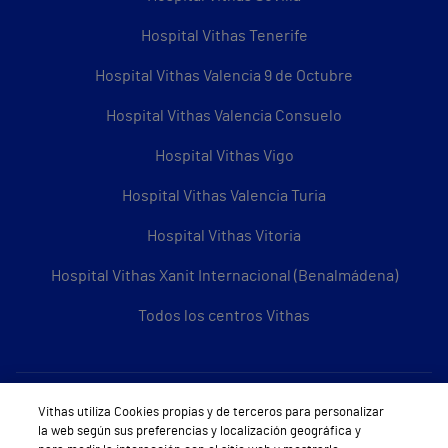
Hospital Vithas Tenerife
Hospital Vithas Valencia 9 de Octubre
Hospital Vithas Valencia Consuelo
Hospital Vithas Vigo
Hospital Vithas Valencia Turia
Hospital Vithas Vitoria
Hospital Vithas Xanit Internacional (Benalmádena)
Todos los centros Vithas
Sobre Vithas
Vithas utiliza Cookies propias y de terceros para personalizar
la web según sus preferencias y localización geográfica y
Quiénes somos