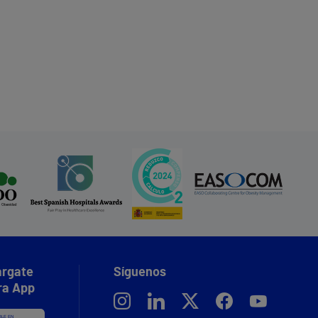
rgate
Síguenos
ra App