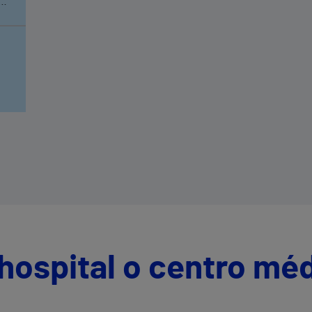
,
a
e
a
hospital o centro mé