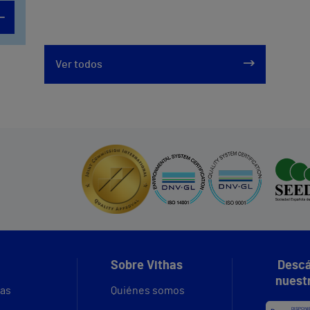
Ver todos
Sobre Vithas
Descá
nuest
vas
Quiénes somos