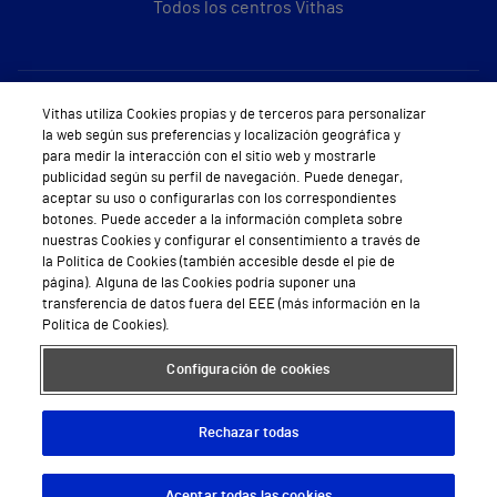
Todos los centros Vithas
Sobre Vithas
Vithas utiliza Cookies propias y de terceros para personalizar
la web según sus preferencias y localización geográfica y
Quiénes somos
para medir la interacción con el sitio web y mostrarle
publicidad según su perfil de navegación. Puede denegar,
Trabajar en Vithas
aceptar su uso o configurarlas con los correspondientes
botones. Puede acceder a la información completa sobre
Teléfono Cita Médica
nuestras Cookies y configurar el consentimiento a través de
la Política de Cookies (también accesible desde el pie de
Teléfono Atención al Cliente
página). Alguna de las Cookies podría suponer una
transferencia de datos fuera del EEE (más información en la
Política de seguridad y salud en el trabajo
Política de Cookies).
Conoce a Supervita
Configuración de cookies
Rechazar todas
Aviso Legal
Política de cookies
Política de privacidad
Mapa web
Protección de datos
Aceptar todas las cookies