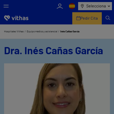
Selecciona
Pedir Cita
Nosotros
Hospitales Vithas
Equipo médico y asistencial
Inés Cañas García
Centros
Dra. Inés Cañas García
Servicios de salud
Equipo médico y asistencial
Información útil
Comunicación