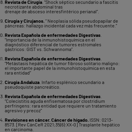
Revista de Cirugía
. “Shock séptico secundario a fascitis
necrotizante abdominal tras
drenaje de absceso interesfintérico perianal”.
Cirugía y Cirujanos.
“ Neoplasia sólida pseudopapilar de
páncreas: hallazgo incidental cada vez más frecuente.”
Revista Española de enfermedades Digestivas
.
“Importancia de la inmunohistoquímica en el
diagnóstico diferencial de tumores estromales
gástricos: GIST vs. Schwannoma”.
Revista Española de enfermedades Digestivas
.
“Metástasis hepática de tumor fibroso solitario maligno:
el importante papel de la inmunohistoquímica en esta
rara entidad”
Cirugía Andaluza
. Infarto esplénico secundario a
pseudoquiste pancreático.
Revista Española de enfermedades Digestivas
.
“Colecistitis aguda enfisematosa por clostridium
perfringens: rara entidad que requiere un tratamiento
agresivo y precoz"
Revisiones en cáncer. Cáncer de hígado.
ISSN: 0213-
8573. [Rev CánCeR 2021;35(6):XX-0] Trasplante hepático
en carcinoma.