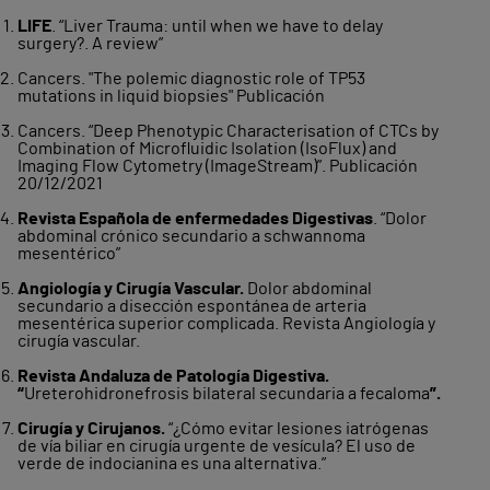
LIFE
. “Liver Trauma: until when we have to delay
surgery?. A review”
Cancers. "The polemic diagnostic role of TP53
mutations in liquid biopsies" Publicación
Cancers. “Deep Phenotypic Characterisation of CTCs by
Combination of Microfluidic Isolation (IsoFlux) and
Imaging Flow Cytometry (ImageStream)”. Publicación
20/12/2021
Revista Española de enfermedades Digestivas
. “Dolor
abdominal crónico secundario a schwannoma
mesentérico”
Angiología y Cirugía Vascular.
Dolor abdominal
secundario a disección espontánea de arteria
mesentérica superior complicada. Revista Angiología y
cirugía vascular.
Revista Andaluza de Patología Digestiva.
“
Ureterohidronefrosis bilateral secundaria a fecaloma
”.
Cirugía y Cirujanos.
“¿Cómo evitar lesiones iatrógenas
de vía biliar en cirugía urgente de vesícula? El uso de
verde de indocianina es una alternativa.”