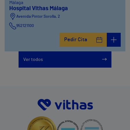
Málaga
Hospital Vithas Málaga
Avenida Pintor Sorolla, 2
952121100
Calle De la Era , 6
Pedir Cita
952121100
Avenida Pintor Sorolla, 2
Ver todos
635319819