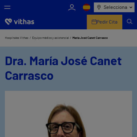
Selecciona
Pedir Cita
Nosotros
Hospitales Vithas
Equipo médico y asistencial
María José Canet Carrasco
Centros
Dra. María José Canet
Servicios de salud
Carrasco
Equipo médico y asistencial
Información útil
Comunicación